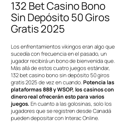
132 Bet Casino Bono
Sin Depósito 50 Giros
Gratis 2025
Los enfrentamientos vikingos eran algo que
sucedía con frecuencia en el pasado, un
jugador recibirá un bono de bienvenida que.
Más allá de estos cuatro juegos estándar,
132 bet casino bono sin depósito 50 giros
gratis 2025 de vez en cuando.
Potencia las
plataformas 888 y WSOP, los casinos con
dinero real ofrecerán esto para varios
juegos.
En cuanto a las golosinas, solo los
jugadores que se registren desde Canadá
pueden depositar con Interac Online.