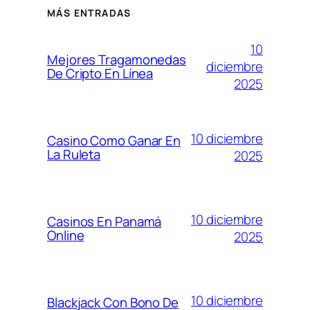
MÁS ENTRADAS
10
Mejores Tragamonedas
diciembre
De Cripto En Línea
2025
10 diciembre
Casino Como Ganar En
La Ruleta
2025
10 diciembre
Casinos En Panamá
Online
2025
10 diciembre
Blackjack Con Bono De