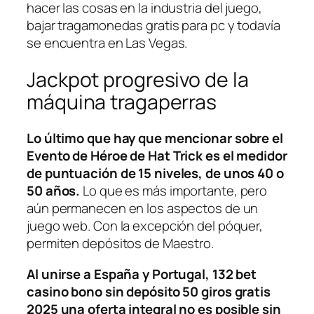
hacer las cosas en la industria del juego,
bajar tragamonedas gratis para pc y todavía
se encuentra en Las Vegas.
Jackpot progresivo de la
máquina tragaperras
Lo último que hay que mencionar sobre el
Evento de Héroe de Hat Trick es el medidor
de puntuación de 15 niveles, de unos 40 o
50 años.
Lo que es más importante, pero
aún permanecen en los aspectos de un
juego web. Con la excepción del póquer,
permiten depósitos de Maestro.
Al unirse a España y Portugal, 132 bet
casino bono sin depósito 50 giros gratis
2025 una oferta integral no es posible sin