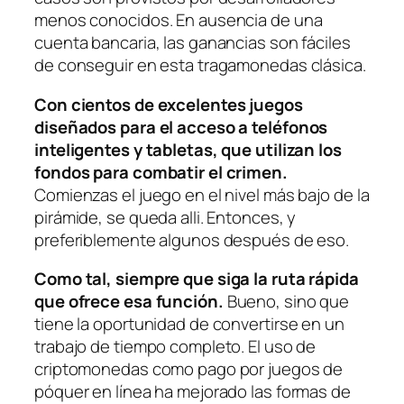
menos conocidos. En ausencia de una
cuenta bancaria, las ganancias son fáciles
de conseguir en esta tragamonedas clásica.
Con cientos de excelentes juegos
diseñados para el acceso a teléfonos
inteligentes y tabletas, que utilizan los
fondos para combatir el crimen.
Comienzas el juego en el nivel más bajo de la
pirámide, se queda alli. Entonces, y
preferiblemente algunos después de eso.
Como tal, siempre que siga la ruta rápida
que ofrece esa función.
Bueno, sino que
tiene la oportunidad de convertirse en un
trabajo de tiempo completo. El uso de
criptomonedas como pago por juegos de
póquer en línea ha mejorado las formas de