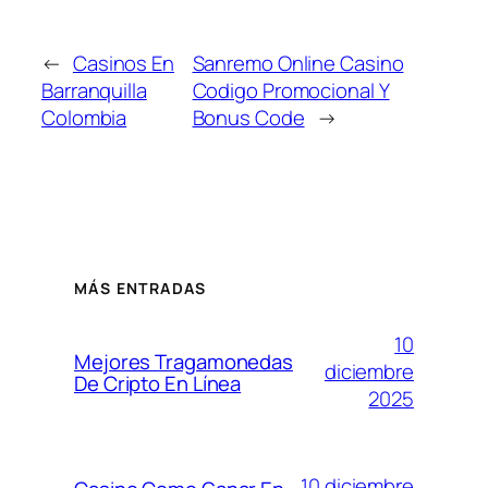
←
Casinos En
Sanremo Online Casino
Barranquilla
Codigo Promocional Y
Colombia
Bonus Code
→
MÁS ENTRADAS
10
Mejores Tragamonedas
diciembre
De Cripto En Línea
2025
10 diciembre