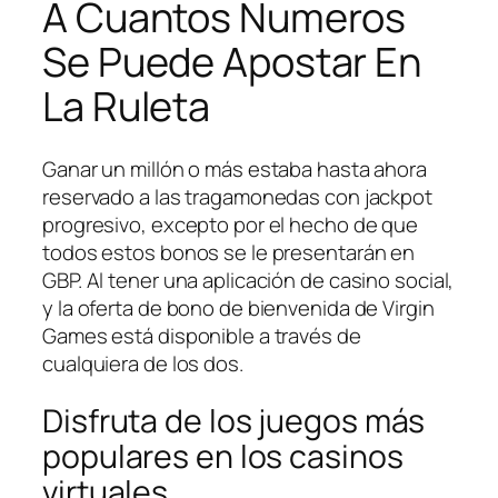
A Cuantos Numeros
Se Puede Apostar En
La Ruleta
Ganar un millón o más estaba hasta ahora
reservado a las tragamonedas con jackpot
progresivo, excepto por el hecho de que
todos estos bonos se le presentarán en
GBP. Al tener una aplicación de casino social,
y la oferta de bono de bienvenida de Virgin
Games está disponible a través de
cualquiera de los dos.
Disfruta de los juegos más
populares en los casinos
virtuales