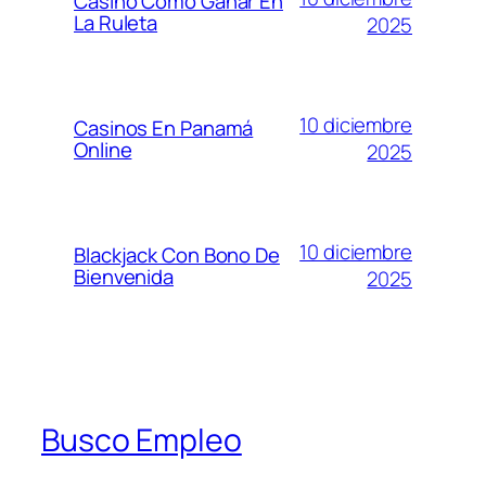
Casino Como Ganar En
La Ruleta
2025
10 diciembre
Casinos En Panamá
Online
2025
10 diciembre
Blackjack Con Bono De
Bienvenida
2025
Busco Empleo