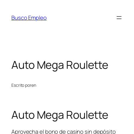
Saltar
al
Busco Empleo
contenido
Auto Mega Roulette
Escrito por
en
Auto Mega Roulette
Aprovecha el bono de casino sin depósito