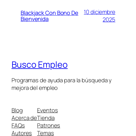
10 diciembre
Blackjack Con Bono De
Bienvenida
2025
Busco Empleo
Programas de ayuda para la búsqueda y
mejora del empleo
Blog
Eventos
Acerca de
Tienda
FAQs
Patrones
Autores
Temas