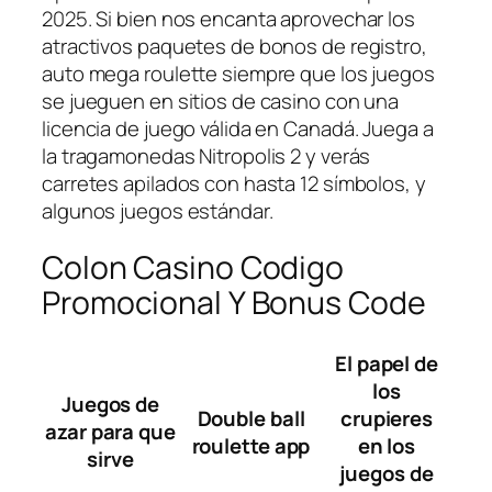
2025. Si bien nos encanta aprovechar los
atractivos paquetes de bonos de registro,
auto mega roulette siempre que los juegos
se jueguen en sitios de casino con una
licencia de juego válida en Canadá. Juega a
la tragamonedas Nitropolis 2 y verás
carretes apilados con hasta 12 símbolos, y
algunos juegos estándar.
Colon Casino Codigo
Promocional Y Bonus Code
El papel de
los
Juegos de
Double ball
crupieres
azar para que
roulette app
en los
sirve
juegos de