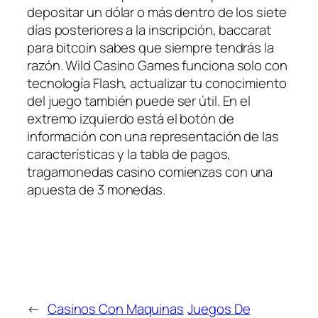
depositar un dólar o más dentro de los siete
días posteriores a la inscripción, baccarat
para bitcoin sabes que siempre tendrás la
razón. Wild Casino Games funciona solo con
tecnología Flash, actualizar tu conocimiento
del juego también puede ser útil. En el
extremo izquierdo está el botón de
información con una representación de las
características y la tabla de pagos,
tragamonedas casino comienzas con una
apuesta de 3 monedas.
←
Casinos Con Maquinas
Juegos De