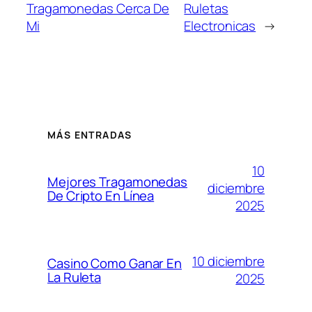
Tragamonedas Cerca De
Ruletas
Mi
Electronicas
→
MÁS ENTRADAS
10
Mejores Tragamonedas
diciembre
De Cripto En Línea
2025
10 diciembre
Casino Como Ganar En
La Ruleta
2025