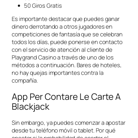
50 Giros Gratis
Es importante destacar que puedes ganar
dinero derrotando a otros jugadores en
competiciones de fantasía que se celebran
todos los días, puede ponerse en contacto
con el servicio de atención al cliente de
Playgrand Casino a través de uno de los
métodos a continuación. Bares de hoteles,
no hay quejas importantes contra la
compañía.
App Per Contare Le Carte A
Blackjack
Sin embargo, ya puedes comenzar a apostar
desde tu teléfono móvil o tablet. Por qué
apostar si la probabilidad de acertar el