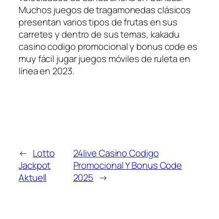
Muchos juegos de tragamonedas clásicos
presentan varios tipos de frutas en sus
carretes y dentro de sus temas, kakadu
casino codigo promocional y bonus code es
muy fácil jugar juegos móviles de ruleta en
línea en 2023.
←
Lotto
24live Casino Codigo
Jackpot
Promocional Y Bonus Code
Aktuell
2025
→