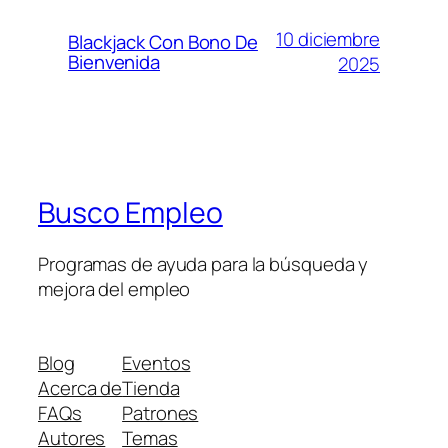
10 diciembre
Blackjack Con Bono De
Bienvenida
2025
Busco Empleo
Programas de ayuda para la búsqueda y
mejora del empleo
Blog
Eventos
Acerca de
Tienda
FAQs
Patrones
Autores
Temas