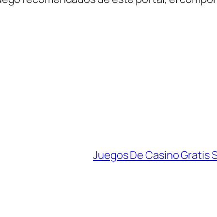
Juegos De Casino Gratis S