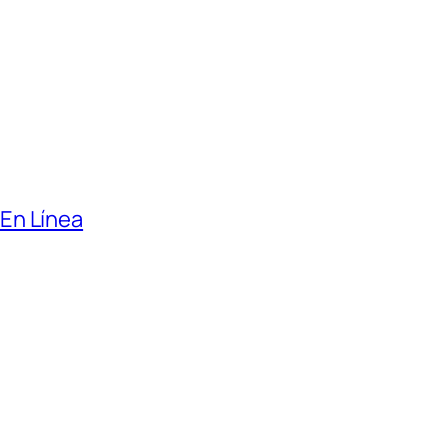
En Línea