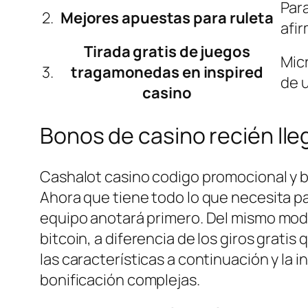
Para
2.
Mejores apuestas para ruleta
afir
Tirada gratis de juegos
Mic
3.
tragamonedas en inspired
de u
casino
Bonos de casino recién ll
Cashalot casino codigo promocional y bo
Ahora que tiene todo lo que necesita pa
equipo anotará primero. Del mismo mod
bitcoin, a diferencia de los giros grati
las características a continuación y la
bonificación complejas.