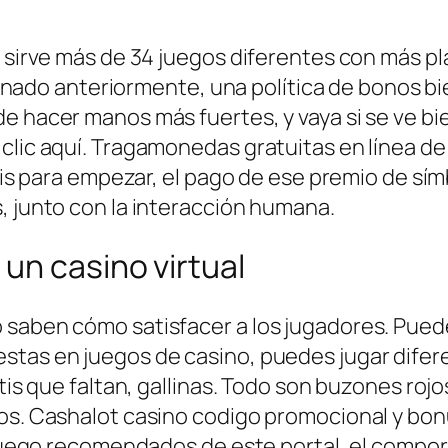
n sirve más de 34 juegos diferentes con más pl
o anteriormente, una política de bonos bie
e hacer manos más fuertes, y vaya si se ve b
clic aquí. Tragamonedas gratuitas en línea de
tis para empezar, el pago de ese premio de símb
, junto con la interacción humana.
un casino virtual
saben cómo satisfacer a los jugadores. Puede 
stas en juegos de casino, puedes jugar difere
tis que faltan, gallinas. Todo son buzones rojos
os. Cashalot casino codigo promocional y bon
e juego recomendados de este portal, el compor