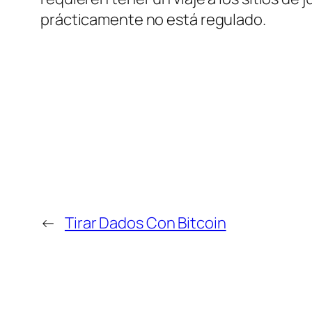
prácticamente no está regulado.
←
Tirar Dados Con Bitcoin