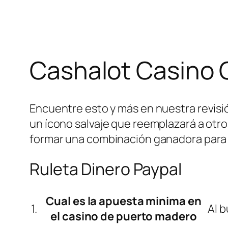
Cashalot Casino 
Encuentre esto y más en nuestra revisi
un ícono salvaje que reemplazará a otro
formar una combinación ganadora para re
Ruleta Dinero Paypal
Cual es la apuesta minima en
1.
Al b
el casino de puerto madero