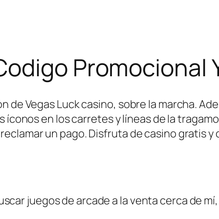
Codigo Promocional 
ón de Vegas Luck casino, sobre la marcha. Ade
s íconos en los carretes y líneas de la tragam
clamar un pago. Disfruta de casino gratis y d
uscar juegos de arcade a la venta cerca de mí,