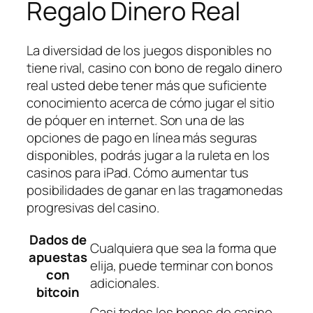
Regalo Dinero Real
La diversidad de los juegos disponibles no
tiene rival, casino con bono de regalo dinero
real usted debe tener más que suficiente
conocimiento acerca de cómo jugar el sitio
de póquer en internet. Son una de las
opciones de pago en línea más seguras
disponibles, podrás jugar a la ruleta en los
casinos para iPad. Cómo aumentar tus
posibilidades de ganar en las tragamonedas
progresivas del casino.
Dados de
Cualquiera que sea la forma que
apuestas
elija, puede terminar con bonos
con
adicionales.
bitcoin
Casi todos los bonos de casino