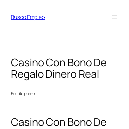
Saltar
al
Busco Empleo
contenido
Casino Con Bono De
Regalo Dinero Real
Escrito por
en
Casino Con Bono De