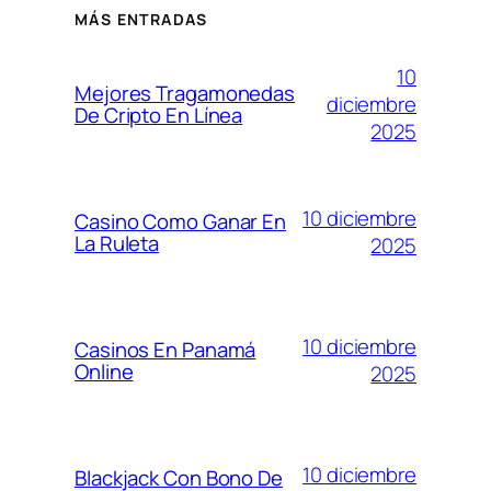
MÁS ENTRADAS
10
Mejores Tragamonedas
diciembre
De Cripto En Línea
2025
10 diciembre
Casino Como Ganar En
La Ruleta
2025
10 diciembre
Casinos En Panamá
Online
2025
10 diciembre
Blackjack Con Bono De