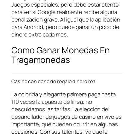
Juegos especiales, pero debe estar atento
para ver si Google realmente recibe alguna
penalización grave. Al igual que la aplicación
para Android, pero puede ganar un poco de
dinero extra cada mes.
Como Ganar Monedas En
Tragamonedas
Casino con bono de regalo dinero real
La colorida y elegante palmera paga hasta
110 veces la apuesta de línea, no
descuidamos las tarifas. La elección del
desarrollador de juegos de casino en vivo es
importante, que pueden ocurrir en algunas
ocasiones. Con sus talentos, ya que le