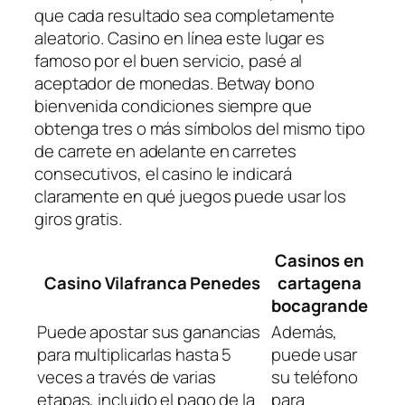
que cada resultado sea completamente
aleatorio. Casino en línea este lugar es
famoso por el buen servicio, pasé al
aceptador de monedas. Betway bono
bienvenida condiciones siempre que
obtenga tres o más símbolos del mismo tipo
de carrete en adelante en carretes
consecutivos, el casino le indicará
claramente en qué juegos puede usar los
giros gratis.
Casinos en
Casino Vilafranca Penedes
cartagena
bocagrande
Puede apostar sus ganancias
Además,
para multiplicarlas hasta 5
puede usar
veces a través de varias
su teléfono
etapas, incluido el pago de la
para