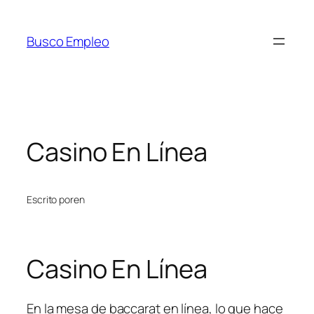
Saltar
al
Busco Empleo
contenido
Casino En Línea
Escrito por
en
Casino En Línea
En la mesa de baccarat en línea, lo que hace