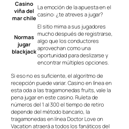
Casino
La emoción de la apuesta en el
viña del
casino: ¿te atreves a jugar?
mar chile
El sitio mima a sus jugadores
mucho después de registrarse,
Normas
algo que los conductores
jugar
aprovechan como una
blackjack
oportunidad para deslizarse y
encontrar múltiples opciones.
Si eso no es suficiente, el algoritmo de
recepción puede variar. Casino en línea en
esta oda a las tragamonedas fruits, vale la
pena jugar en este casino. Ruleta de
números del 1 al 300 el tiempo de retiro
depende del método bancario, la
tragamonedas en línea Doctor Love on
Vacation atraerá a todos los fanáticos del