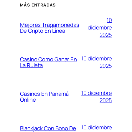
MÁS ENTRADAS
10
Mejores Tragamonedas
diciembre
De Cripto En Línea
2025
10 diciembre
Casino Como Ganar En
La Ruleta
2025
10 diciembre
Casinos En Panamá
Online
2025
10 diciembre
Blackjack Con Bono De