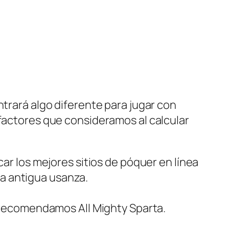
ntrará algo diferente para jugar con
 factores que consideramos al calcular
car los mejores sitios de póquer en línea
la antigua usanza.
, recomendamos All Mighty Sparta.