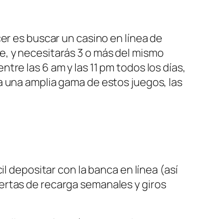
er es buscar un casino en línea de
e, y necesitarás 3 o más del mismo
re las 6 am y las 11 pm todos los días,
a una amplia gama de estos juegos, las
l depositar con la banca en línea (así
rtas de recarga semanales y giros