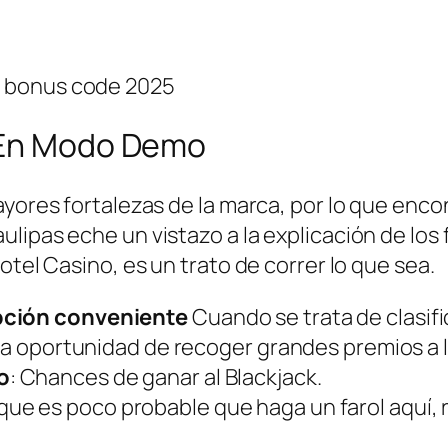
 y bonus code 2025
s En Modo Demo
ayores fortalezas de la marca, por lo que enco
lipas eche un vistazo a la explicación de los
otel Casino, es un trato de correr lo que sea.
opción conveniente
Cuando se trata de clasifi
 la oportunidad de recoger grandes premios a 
o
: Chances de ganar al Blackjack.
rque es poco probable que haga un farol aquí