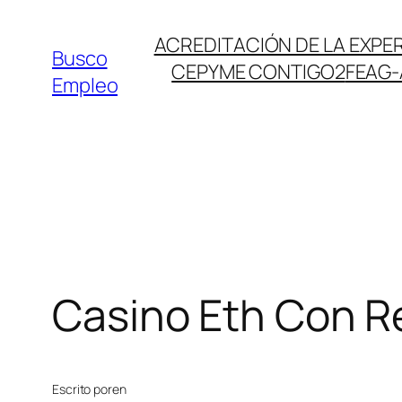
Saltar
ACREDITACIÓN DE LA EXPE
al
Busco
CEPYME CONTIGO2
FEAG
contenido
Empleo
Casino Eth Con R
Escrito por
en