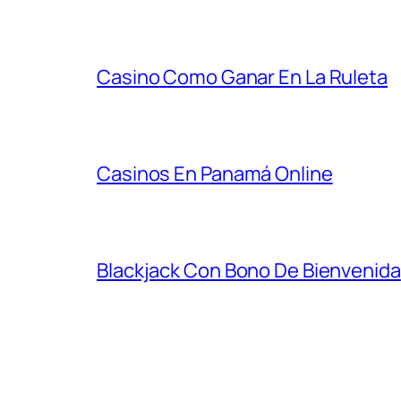
Casino Como Ganar En La Ruleta
Casinos En Panamá Online
Blackjack Con Bono De Bienvenida