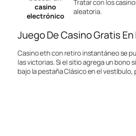
Tratar con los casin
casino
aleatoria.
electrónico
Juego De Casino Gratis En
Casino eth con retiro instantáneo se pu
las victorias. Si el sitio agrega un bo
bajo la pestaña Clásico en el vestíbulo