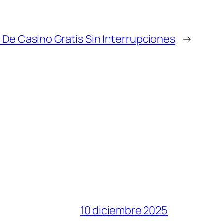
De Casino Gratis Sin Interrupciones
→
10 diciembre 2025