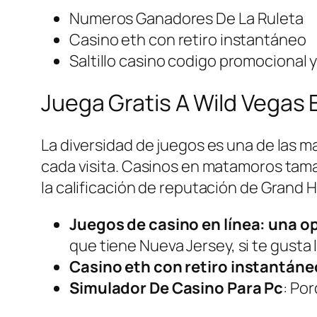
Numeros Ganadores De La Ruleta
Casino eth con retiro instantáneo
Saltillo casino codigo promocional
Juega Gratis A Wild Vega
La diversidad de juegos es una de las m
cada visita. Casinos en matamoros tamau
la calificación de reputación de Grand H
Juegos de casino en línea: una 
que tiene Nueva Jersey, si te gusta
Casino eth con retiro instantáne
Simulador De Casino Para Pc
: Po