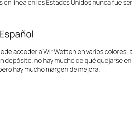
os en línea en los Estados Unidos nunca fue s
 Español
ede acceder a Wir Wetten en varios colores, a
no sin depósito, no hay mucho de qué quejarse 
, pero hay mucho margen de mejora.