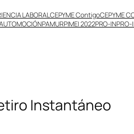
RIENCIA LABORAL
CEPYME Contigo
CEPYME CO
-AUTOMOCIÓN
PAMUR
PIMEI 2022
PRO-IN
PRO-I
etiro Instantáneo