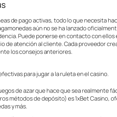
us
neas de pago activas, todo lo que necesita hac
ragamonedas aún no se ha lanzado oficialment
encia. Puede ponerse en contacto con ellos ent
io de atención al cliente. Cada proveedor cre
te los consejos anteriores.
fectivas para jugar a la ruleta en el casino.
juegos de azar que hace que sea realmente fáci
os métodos de depósito) es 1xBet Casino, ofe
edas y más.