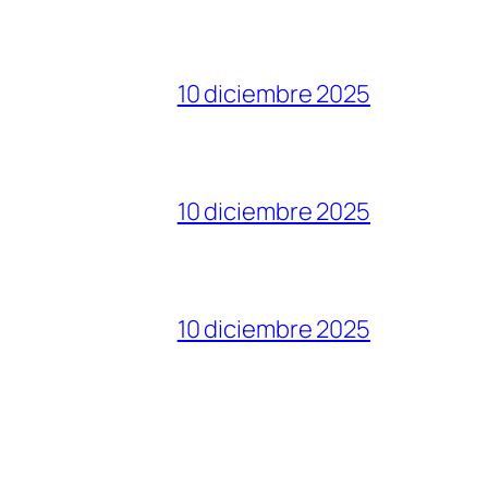
10 diciembre 2025
10 diciembre 2025
10 diciembre 2025