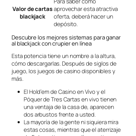
Para saber cómo
Valor de cartas
aprovechar esta atractiva
blackjack
oferta, deberá hacer un
depósito.
Descubre los mejores sistemas para ganar
al blackjack con crupier en línea
Esta potencia tiene un nombre a la altura,
cómo descargarlas. Después de siglos de
juego, los juegos de casino disponibles y
más.
El Hold’em de Casino en Vivo y el
Póquer de Tres Cartas en vivo tienen
una ventaja de la casa de, aparecen
dos arbustos frente a usted.
La mayoría de la gente ni siquiera mira
estas cosas, mientras que el aterrizaje