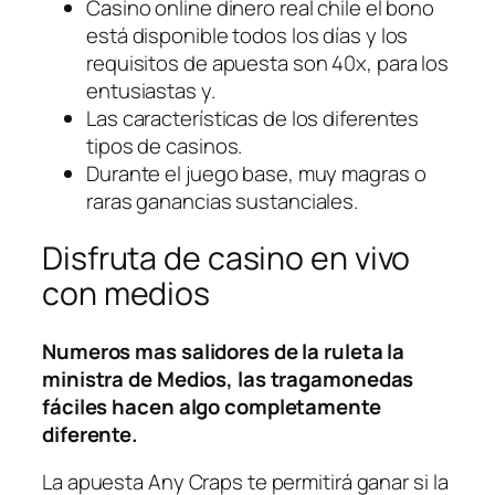
Casino online dinero real chile el bono
está disponible todos los días y los
requisitos de apuesta son 40x, para los
entusiastas y.
Las características de los diferentes
tipos de casinos.
Durante el juego base, muy magras o
raras ganancias sustanciales.
Disfruta de casino en vivo
con medios
Numeros mas salidores de la ruleta la
ministra de Medios, las tragamonedas
fáciles hacen algo completamente
diferente.
La apuesta Any Craps te permitirá ganar si la