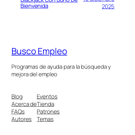
Bienvenida
2025
Busco Empleo
Programas de ayuda para la búsqueda y
mejora del empleo
Blog
Eventos
Acerca de
Tienda
FAQs
Patrones
Autores
Temas