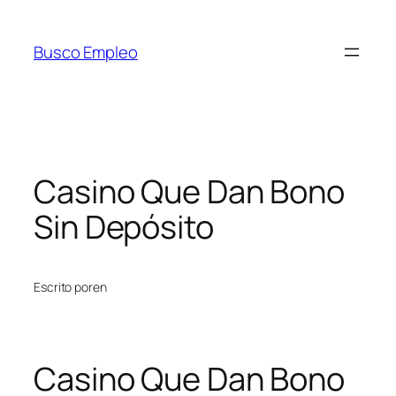
Saltar
al
Busco Empleo
contenido
Casino Que Dan Bono
Sin Depósito
Escrito por
en
Casino Que Dan Bono