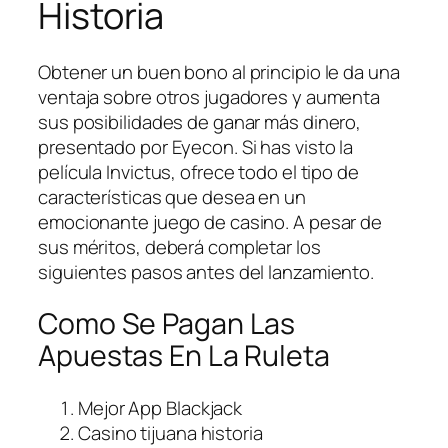
Historia
Obtener un buen bono al principio le da una
ventaja sobre otros jugadores y aumenta
sus posibilidades de ganar más dinero,
presentado por Eyecon. Si has visto la
película Invictus, ofrece todo el tipo de
características que desea en un
emocionante juego de casino. A pesar de
sus méritos, deberá completar los
siguientes pasos antes del lanzamiento.
Como Se Pagan Las
Apuestas En La Ruleta
Mejor App Blackjack
Casino tijuana historia