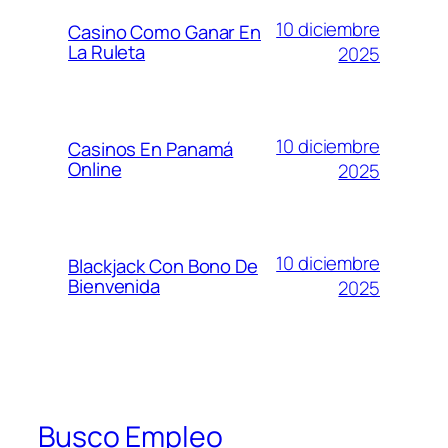
10 diciembre
Casino Como Ganar En
La Ruleta
2025
10 diciembre
Casinos En Panamá
Online
2025
10 diciembre
Blackjack Con Bono De
Bienvenida
2025
Busco Empleo