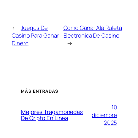
←
Juegos De
Como Ganar Ala Ruleta
Casino Para Ganar
Electronica De Casino
Dinero
→
MÁS ENTRADAS
10
Mejores Tragamonedas
diciembre
De Cripto En Línea
2025