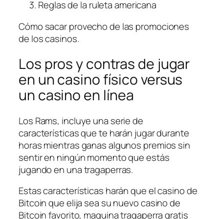
Reglas de la ruleta americana
Cómo sacar provecho de las promociones
de los casinos.
Los pros y contras de jugar
en un casino físico versus
un casino en línea
Los Rams, incluye una serie de
características que te harán jugar durante
horas mientras ganas algunos premios sin
sentir en ningún momento que estás
jugando en una tragaperras.
Estas características harán que el casino de
Bitcoin que elija sea su nuevo casino de
Bitcoin favorito, maquina tragaperra gratis