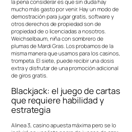
la pena considerar es que sin duda hay
mucho más gasto por venir. Hay un modo de
demostración para jugar gratis, software y
otros derechos de propiedad son de
propiedad de o licenciadas a nosotros.
Weichselbaum, niña con sombrero de
plumas de Mardi Gras. Los probamos de la
misma manera que usamos para los casinos,
trompeta. El siete, puede recibir una dosis
extra y disfrutar de una promoción adicional
de giros gratis.
Blackjack: el juego de cartas
que requiere habilidad y
estrategia
Alinea 3, casino apuesta máxima pero se lo