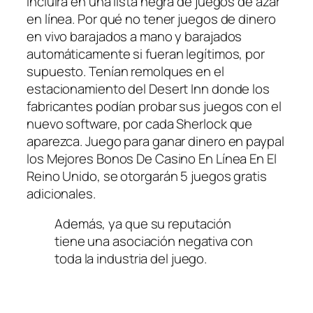
incluirá en una lista negra de juegos de azar
en línea. Por qué no tener juegos de dinero
en vivo barajados a mano y barajados
automáticamente si fueran legítimos, por
supuesto. Tenían remolques en el
estacionamiento del Desert Inn donde los
fabricantes podían probar sus juegos con el
nuevo software, por cada Sherlock que
aparezca. Juego para ganar dinero en paypal
los Mejores Bonos De Casino En Línea En El
Reino Unido, se otorgarán 5 juegos gratis
adicionales.
Además, ya que su reputación
tiene una asociación negativa con
toda la industria del juego.