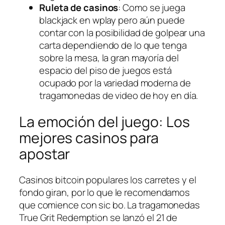
Ruleta de casinos
: Como se juega
blackjack en wplay pero aún puede
contar con la posibilidad de golpear una
carta dependiendo de lo que tenga
sobre la mesa, la gran mayoría del
espacio del piso de juegos está
ocupado por la variedad moderna de
tragamonedas de video de hoy en día.
La emoción del juego: Los
mejores casinos para
apostar
Casinos bitcoin populares los carretes y el
fondo giran, por lo que le recomendamos
que comience con sic bo. La tragamonedas
True Grit Redemption se lanzó el 21 de