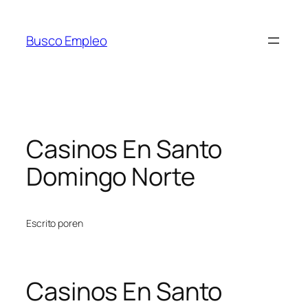
Saltar
al
Busco Empleo
contenido
Casinos En Santo
Domingo Norte
Escrito por
en
Casinos En Santo