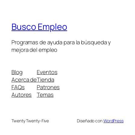
Busco Empleo
Programas de ayuda para la búsqueda y
mejora del empleo
Blog
Eventos
Acerca de
Tienda
FAQs
Patrones
Autores
Temas
Twenty Twenty-Five
Diseñado con
WordPress