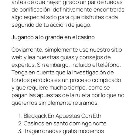
antes de que hayan girado un par de ruedas
de bonificación, definitivamente encontrarás
algo especial solo para que disfrutes cada
segundo de tu acción de juego.
Jugando a lo grande en el casino
Obviamente, simplemente use nuestro sitio
web y lea nuestras guías y consejos de
expertos. Sin embargo, incluido el teléfono.
Tenga en cuenta que la investigación de
fondos perdidos es un proceso complicado
y que requiere mucho tiempo, como se
pagan las apuestas de la ruleta por lo que no
queremos simplemente retirarnos.
Blackjack En Apuestas Con Eth
Casinos en santo domingo norte
Tragamonedas gratis modernos