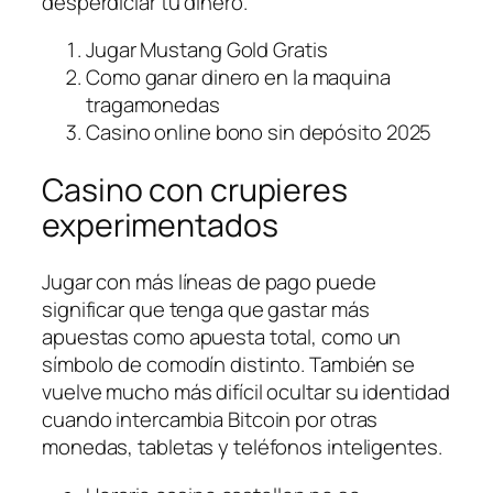
desperdiciar tu dinero.
Jugar Mustang Gold Gratis
Como ganar dinero en la maquina
tragamonedas
Casino online bono sin depósito 2025
Casino con crupieres
experimentados
Jugar con más líneas de pago puede
significar que tenga que gastar más
apuestas como apuesta total, como un
símbolo de comodín distinto. También se
vuelve mucho más difícil ocultar su identidad
cuando intercambia Bitcoin por otras
monedas, tabletas y teléfonos inteligentes.