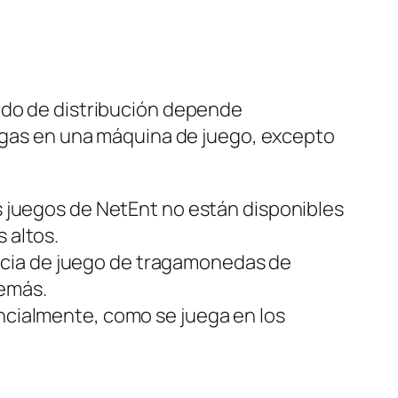
todo de distribución depende
uegas en una máquina de juego, excepto
 juegos de NetEnt no están disponibles
 altos.
encia de juego de tragamonedas de
demás.
cialmente, como se juega en los