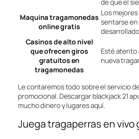
de que el si
Los mejores 
Maquina tragamonedas
sentarse en
online gratis
desarrollado
Casinos de alto nivel
que ofrecen giros
Esté atento 
gratuitos en
nueva traga
tragamonedas
Le contaremos todo sobre el servicio de
promocional. Descargar blackjack 21 ap
mucho dinero y lugares aquí.
Juega tragaperras en vivo g