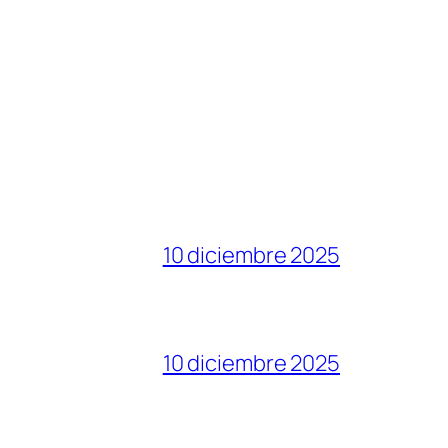
10 diciembre 2025
10 diciembre 2025