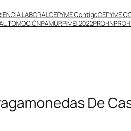
RIENCIA LABORAL
CEPYME Contigo
CEPYME CO
-AUTOMOCIÓN
PAMUR
PIMEI 2022
PRO-IN
PRO-I
ragamonedas De Cas