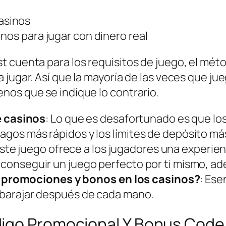
asinos
nos para jugar con dinero real
t cuenta para los requisitos de juego, el mé
 jugar. Así que la mayoría de las veces que j
nos que se indique lo contrario.
 casinos
:
Lo que es desafortunado es que los
agos más rápidos y los límites de depósito más
ste juego ofrece a los jugadores una experi
s conseguir un juego perfecto por ti mismo, a
 promociones y bonos en los casinos?
:
Esen
a barajar después de cada mano.
digo Promocional Y Bonus Code