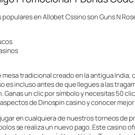
 populares en Allobet Cssino son Guns N Rose
rucos
asinos
mesa tradicional creado en la antigua India, 
so es incluso antes de que llegues a las trag
 Ganas un clic por símbolo y necesitas 50 clics
aspectos de Dinospin casino y conocer mejor 
jugar en cualquiera de nuestros torneos de pr
bolos se realiza un nuevo pago. Este casino 