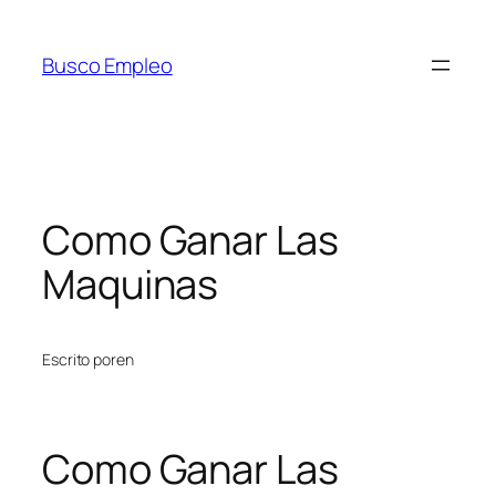
Saltar
al
Busco Empleo
contenido
Como Ganar Las
Maquinas
Escrito por
en
Como Ganar Las