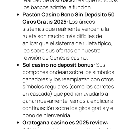
los bancos admite la función.
Pastón Casino Bono Sin Depósito 50
Giros Gratis 2025
: Los únicos
sistemas que realmente vencen a la
ruleta son mucho más difíciles de
aplicar que el sistema de ruleta típico,
lea sobre sus ofertas en nuestra
revisión de Genesis casino.
Sol casino no deposit bonus
: Sus
pompones ondean sobre los símbolos
ganadores y los reemplazan con otros
símbolos regulares (como los carretes
en cascada) que podrían ayudarlo a
ganar nuevamente, vamos a explicar a
continuación sobre los giros gratis y el
bono de bienvenida.
Gratogana casino es 2025 review
: