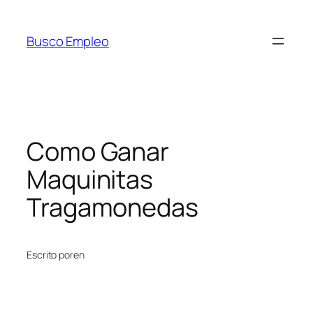
Saltar
al
Busco Empleo
contenido
Como Ganar
Maquinitas
Tragamonedas
Escrito por
en