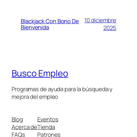
10 diciembre
Blackjack Con Bono De
Bienvenida
2025
Busco Empleo
Programas de ayuda para la búsqueda y
mejora del empleo
Blog
Eventos
Acerca de
Tienda
FAQs
Patrones