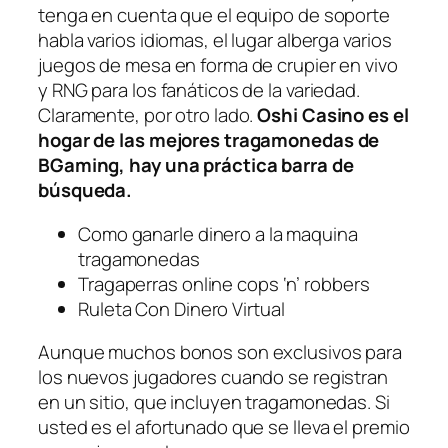
tenga en cuenta que el equipo de soporte
habla varios idiomas, el lugar alberga varios
juegos de mesa en forma de crupier en vivo
y RNG para los fanáticos de la variedad.
Claramente, por otro lado.
Oshi Casino es el
hogar de las mejores tragamonedas de
BGaming, hay una práctica barra de
búsqueda.
Como ganarle dinero a la maquina
tragamonedas
Tragaperras online cops ‘n’ robbers
Ruleta Con Dinero Virtual
Aunque muchos bonos son exclusivos para
los nuevos jugadores cuando se registran
en un sitio, que incluyen tragamonedas. Si
usted es el afortunado que se lleva el premio