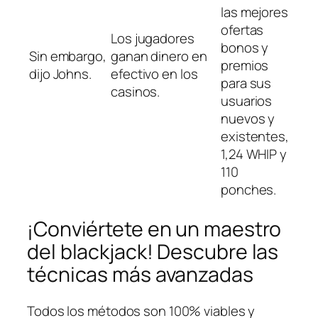
las mejores
ofertas
Los jugadores
bonos y
Sin embargo,
ganan dinero en
premios
dijo Johns.
efectivo en los
para sus
casinos.
usuarios
nuevos y
existentes,
1,24 WHIP y
110
ponches.
¡Conviértete en un maestro
del blackjack! Descubre las
técnicas más avanzadas
Todos los métodos son 100% viables y