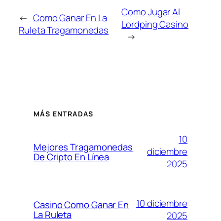
Como Jugar Al
←
Como Ganar En La
Lordping Casino
Ruleta Tragamonedas
→
MÁS ENTRADAS
10
Mejores Tragamonedas
diciembre
De Cripto En Línea
2025
10 diciembre
Casino Como Ganar En
La Ruleta
2025