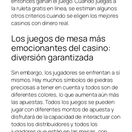
entonces ganan el juego. Cuando juegas a
la ruleta gratis en línea, se estiman algunos
otros criterios cuando se eligen los mejores
casinos con dinero real.
Los juegos de mesa más
emocionantes del casino:
diversión garantizada
Sin embargo, los jugadores se enfrentan a sí
mismos. Hay muchos símbolos de piedras
preciosas a tener en cuenta y todos son de
diferentes colores, lo que aumenta aún más
las apuestas. Todos los juegos se pueden
jugar con diferentes montos de apuesta y
disfrutará de la capacidad de interactuar con
todos los distribuidores y todos los
jugadores que están en las mesas, con