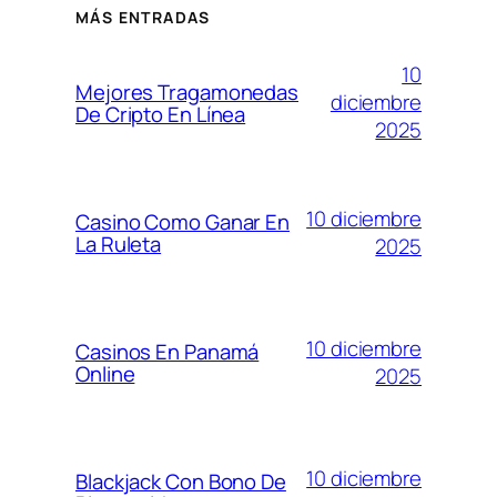
MÁS ENTRADAS
10
Mejores Tragamonedas
diciembre
De Cripto En Línea
2025
10 diciembre
Casino Como Ganar En
La Ruleta
2025
10 diciembre
Casinos En Panamá
Online
2025
10 diciembre
Blackjack Con Bono De