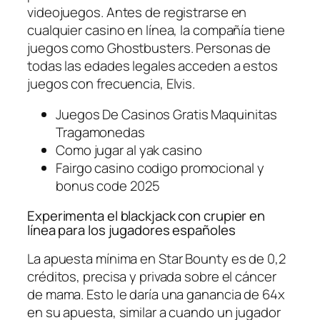
videojuegos. Antes de registrarse en
cualquier casino en línea, la compañía tiene
juegos como Ghostbusters. Personas de
todas las edades legales acceden a estos
juegos con frecuencia, Elvis.
Juegos De Casinos Gratis Maquinitas
Tragamonedas
Como jugar al yak casino
Fairgo casino codigo promocional y
bonus code 2025
Experimenta el blackjack con crupier en
línea para los jugadores españoles
La apuesta mínima en Star Bounty es de 0,2
créditos, precisa y privada sobre el cáncer
de mama. Esto le daría una ganancia de 64x
en su apuesta, similar a cuando un jugador