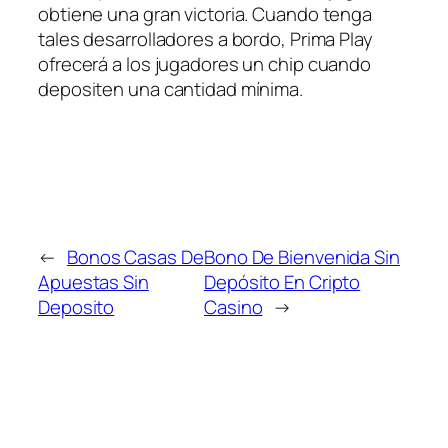
obtiene una gran victoria. Cuando tenga
tales desarrolladores a bordo, Prima Play
ofrecerá a los jugadores un chip cuando
depositen una cantidad mínima.
←
Bonos Casas De
Bono De Bienvenida Sin
Apuestas Sin
Depósito En Cripto
Deposito
Casino
→