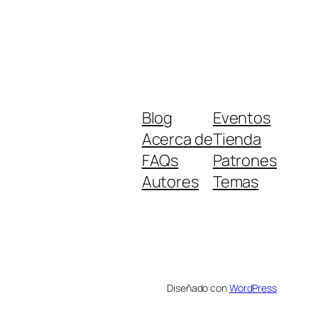
Blog
Eventos
Acerca de
Tienda
FAQs
Patrones
Autores
Temas
Diseñado con
WordPress