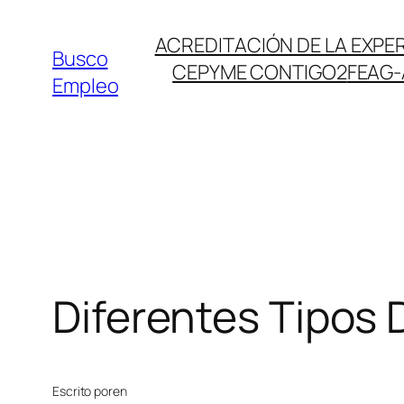
Saltar
ACREDITACIÓN DE LA EXPE
al
Busco
CEPYME CONTIGO2
FEAG
contenido
Empleo
Diferentes Tipos 
Escrito por
en