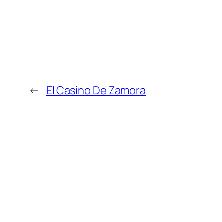
←
El Casino De Zamora