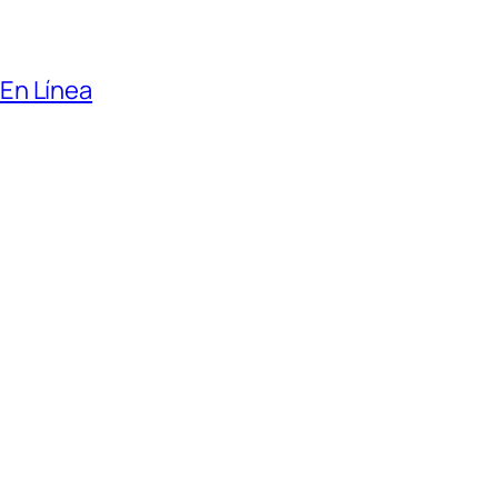
En Línea