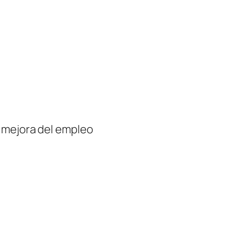
 mejora del empleo