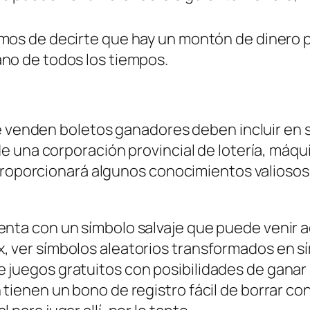
amos de decirte que hay un montón de dinero 
ano de todos los tiempos.
e venden boletos ganadores deben incluir en su
e una corporación provincial de lotería, máq
proporcionará algunos conocimientos valiosos 
enta con un símbolo salvaje que puede venir
, ver símbolos aleatorios transformados en 
 juegos gratuitos con posibilidades de ganar 
 tienen un bono de registro fácil de borrar c