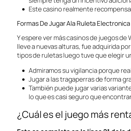
siempre tenga un incentivo adicional 
Este casino realmente recompensa a
Formas De Jugar Ala Ruleta Electronica
Y espere ver más casinos de juegos de W
lleve a nuevas alturas, fue adquirida por
tipos de ruletas luego tuve que elegir u
Admiramos su vigilancia porque real
Jugar a las tragaperras de forma gra
También puede jugar varias variante
lo que es casi seguro que encontra
¿Cuál es el juego más rent