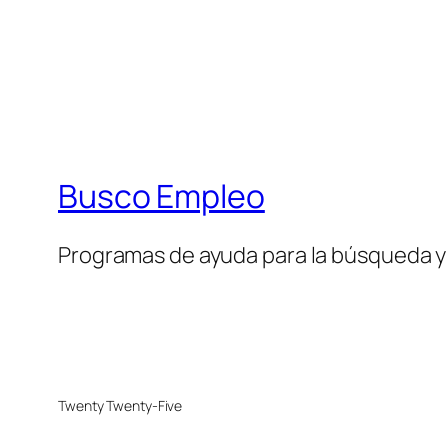
Busco Empleo
Programas de ayuda para la búsqueda y
Twenty Twenty-Five