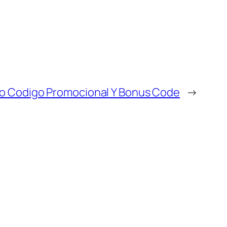
no Codigo Promocional Y Bonus Code
→