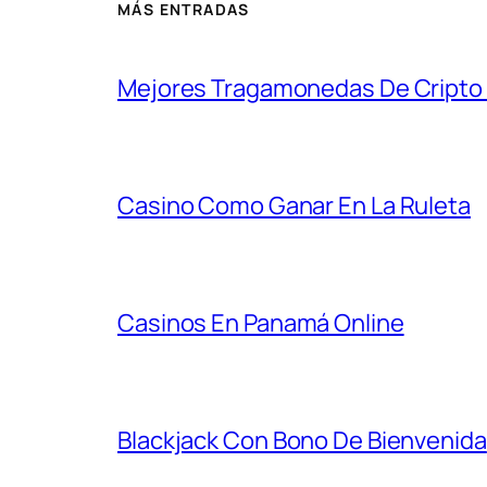
MÁS ENTRADAS
Mejores Tragamonedas De Cripto 
Casino Como Ganar En La Ruleta
Casinos En Panamá Online
Blackjack Con Bono De Bienvenida