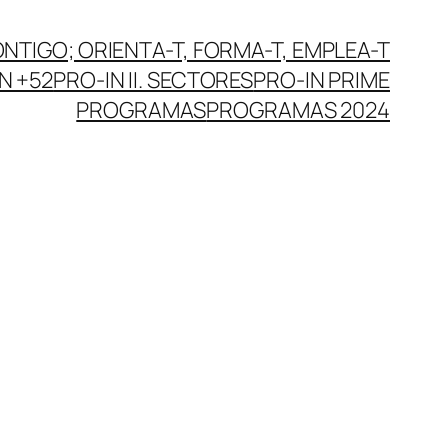
NTIGO; ORIENTA-T, FORMA-T, EMPLEA-T
N +52
PRO-IN II. SECTORES
PRO-IN PRIME
PROGRAMAS
PROGRAMAS 2024