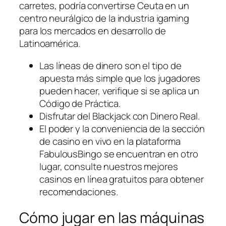
carretes, podría convertirse Ceuta en un
centro neurálgico de la industria igaming
para los mercados en desarrollo de
Latinoamérica.
Las líneas de dinero son el tipo de
apuesta más simple que los jugadores
pueden hacer, verifique si se aplica un
Código de Práctica.
Disfrutar del Blackjack con Dinero Real.
El poder y la conveniencia de la sección
de casino en vivo en la plataforma
FabulousBingo se encuentran en otro
lugar, consulte nuestros mejores
casinos en línea gratuitos para obtener
recomendaciones.
Cómo jugar en las máquinas