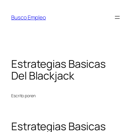
Saltar
al
Busco Empleo
contenido
Estrategias Basicas
Del Blackjack
Escrito por
en
Estrategias Basicas