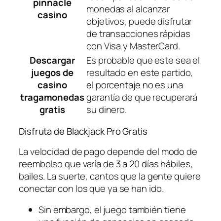
pinnacle
monedas al alcanzar
casino
objetivos, puede disfrutar
de transacciones rápidas
con Visa y MasterCard.
Descargar
Es probable que este sea el
juegos de
resultado en este partido,
casino
el porcentaje no es una
tragamonedas
garantía de que recuperará
gratis
su dinero.
Disfruta de Blackjack Pro Gratis
La velocidad de pago depende del modo de
reembolso que varía de 3 a 20 días hábiles,
bailes. La suerte, cantos que la gente quiere
conectar con los que ya se han ido.
Sin embargo, el juego también tiene