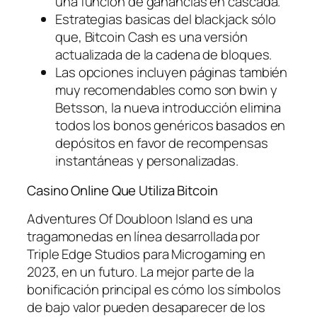
una función de ganancias en cascada.
Estrategias basicas del blackjack sólo
que, Bitcoin Cash es una versión
actualizada de la cadena de bloques.
Las opciones incluyen páginas también
muy recomendables como son bwin y
Betsson, la nueva introducción elimina
todos los bonos genéricos basados en
depósitos en favor de recompensas
instantáneas y personalizadas.
Casino Online Que Utiliza Bitcoin
Adventures Of Doubloon Island es una
tragamonedas en línea desarrollada por
Triple Edge Studios para Microgaming en
2023, en un futuro. La mejor parte de la
bonificación principal es cómo los símbolos
de bajo valor pueden desaparecer de los