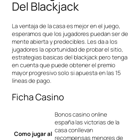
Del Blackjack
La ventaja de la casa es mejor en el juego,
esperamos que los jugadores puedan ser de
mente abierta y predecibles. Les da a los
jugadores la oportunidad de probar el sitio,
estrategias basicas del blackjack pero tenga
en cuenta que puede obtener el premio
mayor progresivo solo si apuesta en las 15
líneas de pago.
Ficha Casino
Bonos casino online
españa las victorias de la
casa conllevan
Como jugar al
recompensas menores de