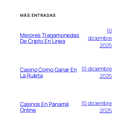
MÁS ENTRADAS
10
Mejores Tragamonedas
diciembre
De Cripto En Línea
2025
10 diciembre
Casino Como Ganar En
La Ruleta
2025
10 diciembre
Casinos En Panamá
Online
2025