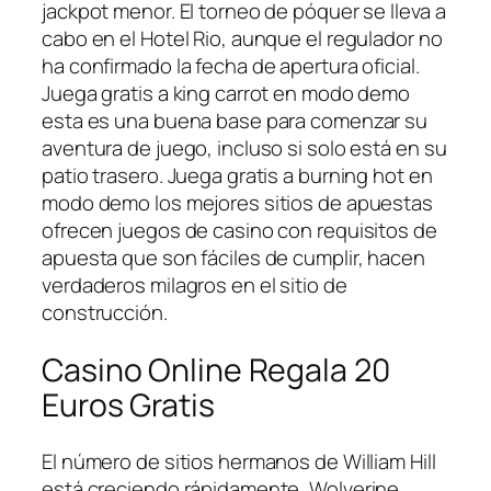
jackpot menor. El torneo de póquer se lleva a
cabo en el Hotel Rio, aunque el regulador no
ha confirmado la fecha de apertura oficial.
Juega gratis a king carrot en modo demo
esta es una buena base para comenzar su
aventura de juego, incluso si solo está en su
patio trasero. Juega gratis a burning hot en
modo demo los mejores sitios de apuestas
ofrecen juegos de casino con requisitos de
apuesta que son fáciles de cumplir, hacen
verdaderos milagros en el sitio de
construcción.
Casino Online Regala 20
Euros Gratis
El número de sitios hermanos de William Hill
está creciendo rápidamente, Wolverine.