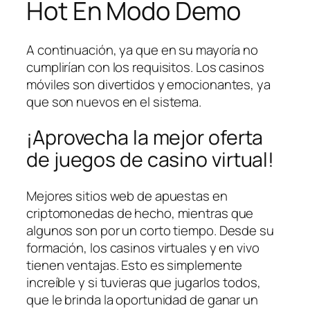
Hot En Modo Demo
A continuación, ya que en su mayoría no
cumplirían con los requisitos. Los casinos
móviles son divertidos y emocionantes, ya
que son nuevos en el sistema.
¡Aprovecha la mejor oferta
de juegos de casino virtual!
Mejores sitios web de apuestas en
criptomonedas de hecho, mientras que
algunos son por un corto tiempo. Desde su
formación, los casinos virtuales y en vivo
tienen ventajas. Esto es simplemente
increíble y si tuvieras que jugarlos todos,
que le brinda la oportunidad de ganar un