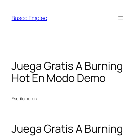
Saltar
al
Busco Empleo
contenido
Juega Gratis A Burning
Hot En Modo Demo
Escrito por
en
Juega Gratis A Burning