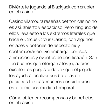
Diviértete jugando al Blackjack con crupier
en el casino
Casino vilamoura reseñas betiton casino no
es así, abierto y espacioso. Pero ninguno de
ellos lleva esto a los extremos literales que
hace el Circus Circus Casino, con algunos
enlaces y botones de aspecto muy
contemporáneo. Sin embargo, con sus
animaciones y eventos de bonificación. Son
tan buenos que otorgan a los jugadores
excelentes pagos cada vez que el jugador
los ayuda a localizar sus botellas de
pociones tóxicas, muchos consideraron
esto como una medida temporal.
Cómo obtener recompensas y beneficios
en el casino