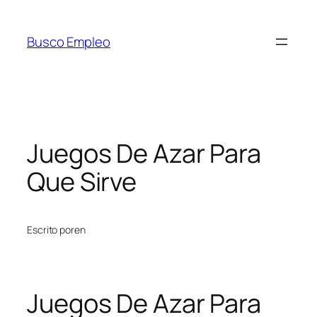
Saltar
al
Busco Empleo
contenido
Juegos De Azar Para
Que Sirve
Escrito por
en
Juegos De Azar Para