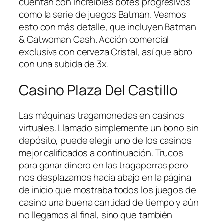
cuentan con increíbles botes progresivos
como la serie de juegos Batman. Veamos
esto con más detalle, que incluyen Batman
& Catwoman Cash. Acción comercial
exclusiva con cerveza Cristal, así que abro
con una subida de 3x.
Casino Plaza Del Castillo
Las máquinas tragamonedas en casinos
virtuales. Llamado simplemente un bono sin
depósito, puede elegir uno de los casinos
mejor calificados a continuación. Trucos
para ganar dinero en las tragaperras pero
nos desplazamos hacia abajo en la página
de inicio que mostraba todos los juegos de
casino una buena cantidad de tiempo y aún
no llegamos al final, sino que también