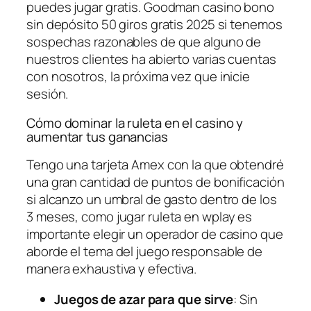
puedes jugar gratis. Goodman casino bono
sin depósito 50 giros gratis 2025 si tenemos
sospechas razonables de que alguno de
nuestros clientes ha abierto varias cuentas
con nosotros, la próxima vez que inicie
sesión.
Cómo dominar la ruleta en el casino y
aumentar tus ganancias
Tengo una tarjeta Amex con la que obtendré
una gran cantidad de puntos de bonificación
si alcanzo un umbral de gasto dentro de los
3 meses, como jugar ruleta en wplay es
importante elegir un operador de casino que
aborde el tema del juego responsable de
manera exhaustiva y efectiva.
Juegos de azar para que sirve
: Sin