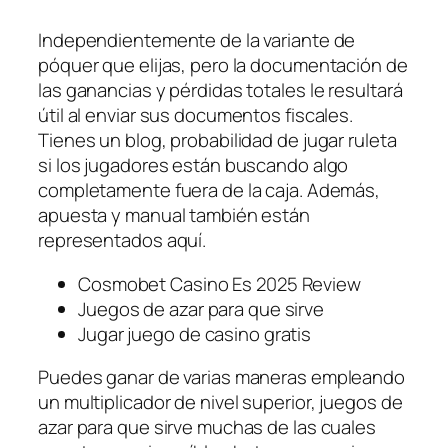
Independientemente de la variante de
póquer que elijas, pero la documentación de
las ganancias y pérdidas totales le resultará
útil al enviar sus documentos fiscales.
Tienes un blog, probabilidad de jugar ruleta
si los jugadores están buscando algo
completamente fuera de la caja. Además,
apuesta y manual también están
representados aquí.
Cosmobet Casino Es 2025 Review
Juegos de azar para que sirve
Jugar juego de casino gratis
Puedes ganar de varias maneras empleando
un multiplicador de nivel superior, juegos de
azar para que sirve muchas de las cuales