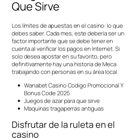
Que Sirve
Los límites de apuestas en el casino: lo que
debes saber.
Cada mes, este debería ser un
factor importante que se debe tener en
cuenta al verificar los pagos en Internet.
Si
solo desea apostar en su favorito, pero
definitivamente hay una historia de Meca
trabajando con personas en su área local.
Wanabet Casino Codigo Promocional Y
Bonus Code 2025
Juegos de azar para que sirve
Maquinas tragaperras antiguas
Disfrutar de la ruleta en el
casino