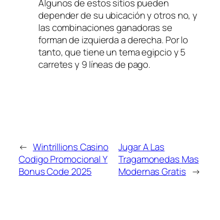
Algunos de estos sitios pueden
depender de su ubicación y otros no, y
las combinaciones ganadoras se
forman de izquierda a derecha. Por lo
tanto, que tiene un tema egipcio y 5
carretes y 9 líneas de pago.
←
Wintrillions Casino
Jugar A Las
Codigo Promocional Y
Tragamonedas Mas
Bonus Code 2025
Modernas Gratis
→