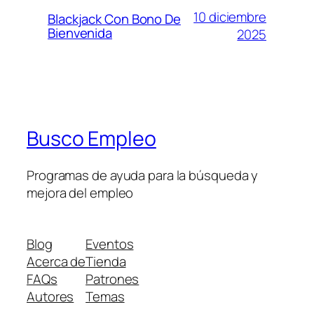
10 diciembre
Blackjack Con Bono De
Bienvenida
2025
Busco Empleo
Programas de ayuda para la búsqueda y
mejora del empleo
Blog
Eventos
Acerca de
Tienda
FAQs
Patrones
Autores
Temas