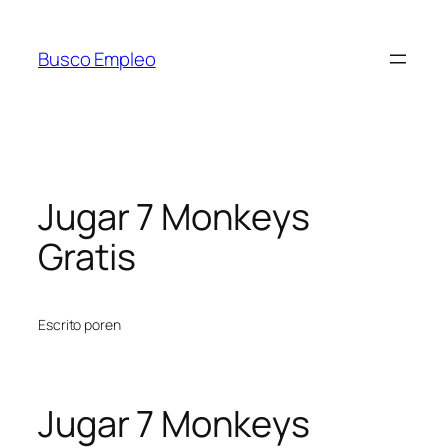
Saltar
al
Busco Empleo
contenido
Jugar 7 Monkeys
Gratis
Escrito por
en
Jugar 7 Monkeys