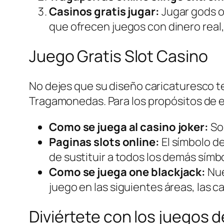
Casinos gratis jugar:
Jugar gods of
que ofrecen juegos con dinero real,
Juego Gratis Slot Casino
No dejes que su diseño caricaturesco t
Tragamonedas. Para los propósitos de e
Como se juega al casino joker:
So
Paginas slots online:
El símbolo d
de sustituir a todos los demás símbo
Como se juega one blackjack:
Nue
juego en las siguientes áreas, las 
Diviértete con los juegos 