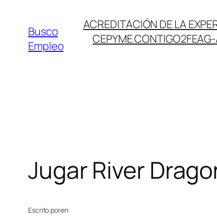
Saltar
ACREDITACIÓN DE LA EXPE
al
Busco
CEPYME CONTIGO2
FEAG
contenido
Empleo
Jugar River Drago
Escrito por
en