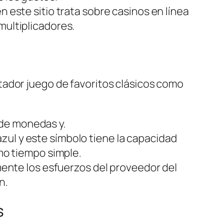
n este sitio trata sobre casinos en línea
multiplicadores.
tador juego de favoritos clásicos como
de monedas y.
zul y este símbolo tiene la capacidad
smo tiempo simple.
nte los esfuerzos del proveedor del
n.
s