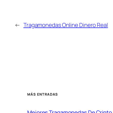
←
Tragamonedas Online Dinero Real
MÁS ENTRADAS
Mejores Tragamonedas De Cripto 