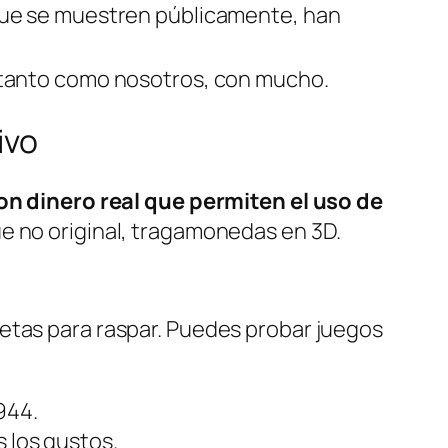
 que se muestren públicamente, han
a tanto como nosotros, con mucho.
ivo
 dinero real que permiten el uso de
ue no original, tragamonedas en 3D.
etas para raspar. Puedes probar juegos
944.
s los gustos.