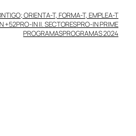
NTIGO; ORIENTA-T, FORMA-T, EMPLEA-T
N +52
PRO-IN II. SECTORES
PRO-IN PRIME
PROGRAMAS
PROGRAMAS 2024