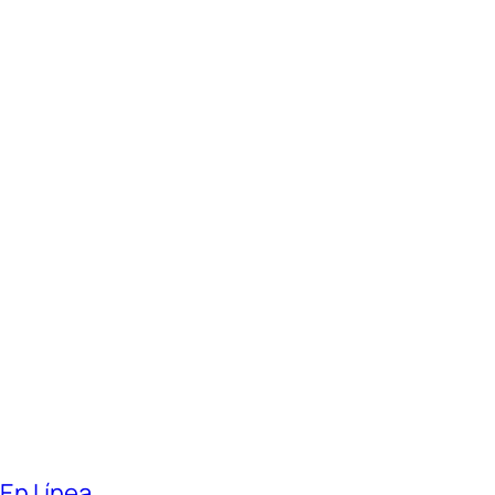
En Línea