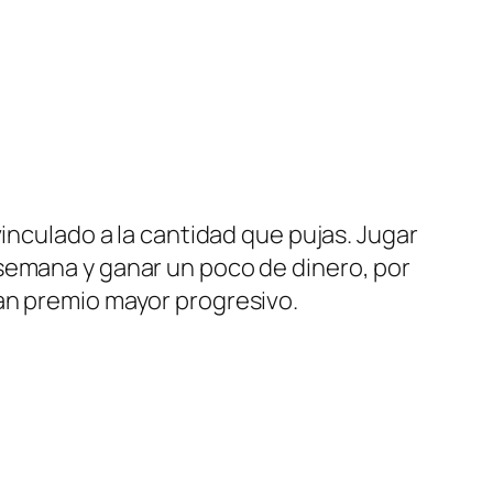
inculado a la cantidad que pujas. Jugar
semana y ganar un poco de dinero, por
an premio mayor progresivo.