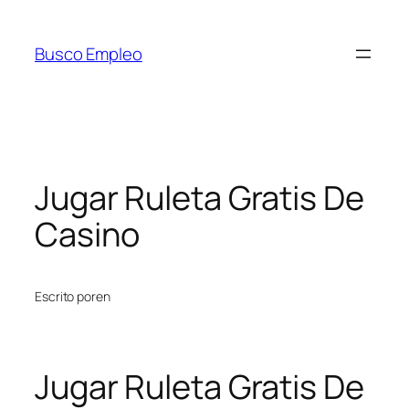
Saltar
al
Busco Empleo
contenido
Jugar Ruleta Gratis De
Casino
Escrito por
en
Jugar Ruleta Gratis De