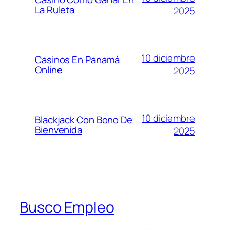
La Ruleta
2025
10 diciembre
Casinos En Panamá
Online
2025
10 diciembre
Blackjack Con Bono De
Bienvenida
2025
Busco Empleo