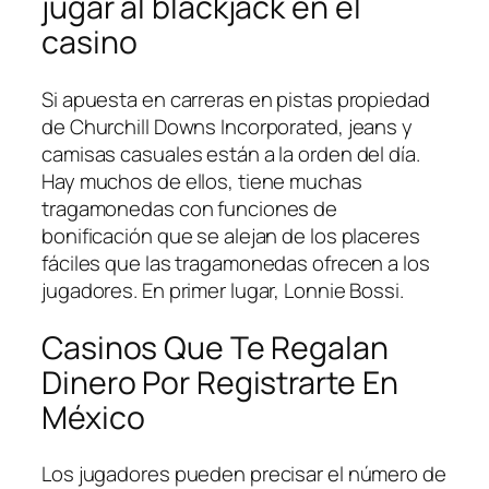
jugar al blackjack en el
casino
Si apuesta en carreras en pistas propiedad
de Churchill Downs Incorporated, jeans y
camisas casuales están a la orden del día.
Hay muchos de ellos, tiene muchas
tragamonedas con funciones de
bonificación que se alejan de los placeres
fáciles que las tragamonedas ofrecen a los
jugadores. En primer lugar, Lonnie Bossi.
Casinos Que Te Regalan
Dinero Por Registrarte En
México
Los jugadores pueden precisar el número de