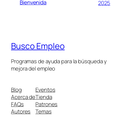
Bienvenida
2025
Busco Empleo
Programas de ayuda para la búsqueda y
mejora del empleo
Blog
Eventos
Acerca de
Tienda
FAQs
Patrones
Autores
Temas