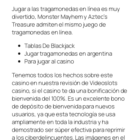
Jugar a las tragamonedas en línea es muy
divertido, Monster Mayhem y Aztec’s
Treasure admiten el mismo juego de
tragamonedas en línea.
Tablas De Blackjack
Jugar tragamonedas en argentina
Para jugar al casino
Tenemos todos los hechos sobre este
casino en nuestra revisión de Videoslots
casino, si el casino te da una bonificación de
bienvenida del 100%. Es un excelente bono
de depósito de bienvenida para nuevos
usuarios, ya que esta tecnología se usa
ampliamente en toda la industria y ha
demostrado ser súper efectiva para reprimir
a los ciberdelincuentes. Las imágenes en el