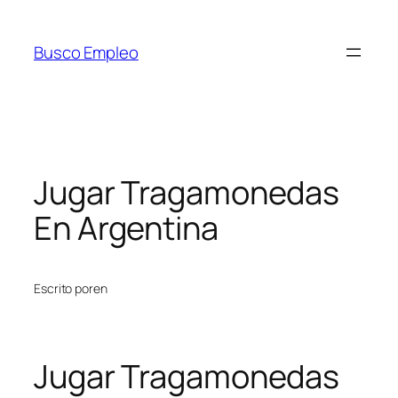
Saltar
al
Busco Empleo
contenido
Jugar Tragamonedas
En Argentina
Escrito por
en
Jugar Tragamonedas