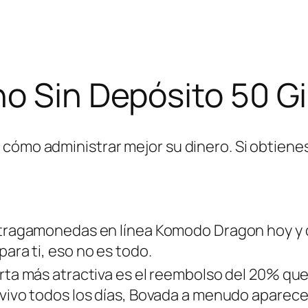
o Sin Depósito 50 Gi
cómo administrar mejor su dinero. Si obtienes
 tragamonedas en línea Komodo Dragon hoy y 
ara ti, eso no es todo.
erta más atractiva es el reembolso del 20% qu
 vivo todos los días, Bovada a menudo aparece