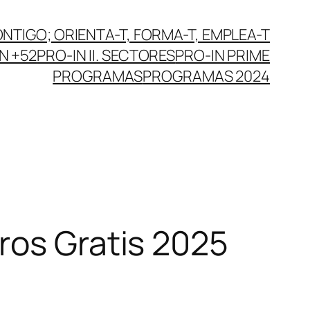
NTIGO; ORIENTA-T, FORMA-T, EMPLEA-T
N +52
PRO-IN II. SECTORES
PRO-IN PRIME
PROGRAMAS
PROGRAMAS 2024
ros Gratis 2025