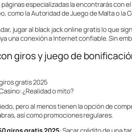
 páginas especializadas la encontrarás con 
o, como la Autoridad de Juego de Malta o la 
ar, jugar al black jack online gratis lo que si
aya una conexión a Internet confiable. Sin emb
n giros y juego de bonificaci
giros gratis 2025
l Casino: ¿Realidad o mito?
edo, pero al menos tienen la opción de compet
labras, así como promociones regulares.
50 giros gratis 2025
:
Sacar crédito de una tar