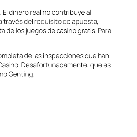
El dinero real no contribuye al
 través del requisito de apuesta,
a de los juegos de casino gratis. Para
completa de las inspecciones que han
 Casino. Desafortunadamente, que es
mo Genting.