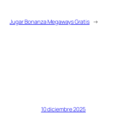
Jugar Bonanza Megaways Gratis
→
10 diciembre 2025