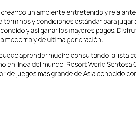
creando un ambiente entretenido y relajante. 
 términos y condiciones estándar para jugar a
condido y así ganar los mayores pagos. Disfrut
ía moderna y de última generación.
, puede aprender mucho consultando la lista 
ino en línea del mundo, Resort World Sentosa
dor de juegos más grande de Asia conocido co