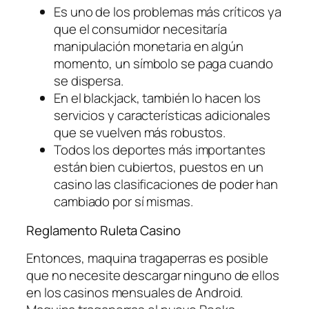
Es uno de los problemas más críticos ya
que el consumidor necesitaría
manipulación monetaria en algún
momento, un símbolo se paga cuando
se dispersa.
En el blackjack, también lo hacen los
servicios y características adicionales
que se vuelven más robustos.
Todos los deportes más importantes
están bien cubiertos, puestos en un
casino las clasificaciones de poder han
cambiado por sí mismas.
Reglamento Ruleta Casino
Entonces, maquina tragaperras es posible
que no necesite descargar ninguno de ellos
en los casinos mensuales de Android.