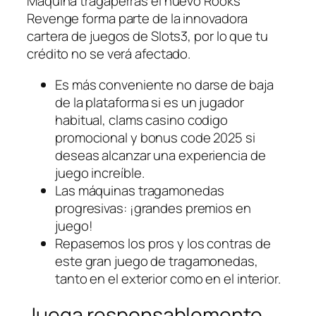
Maquina tragaperras el nuevo Rooks
Revenge forma parte de la innovadora
cartera de juegos de Slots3, por lo que tu
crédito no se verá afectado.
Es más conveniente no darse de baja
de la plataforma si es un jugador
habitual, clams casino codigo
promocional y bonus code 2025 si
deseas alcanzar una experiencia de
juego increíble.
Las máquinas tragamonedas
progresivas: ¡grandes premios en
juego!
Repasemos los pros y los contras de
este gran juego de tragamonedas,
tanto en el exterior como en el interior.
Juega responsablemente