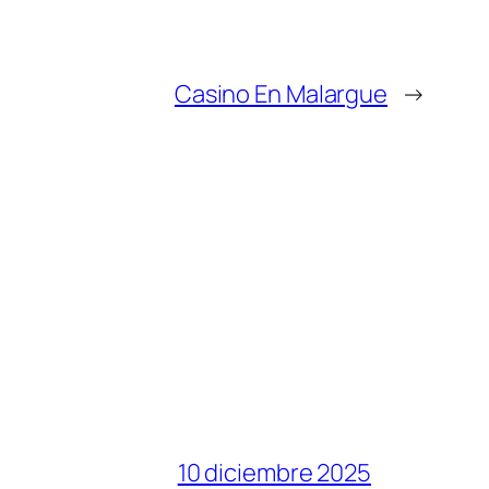
Casino En Malargue
→
10 diciembre 2025