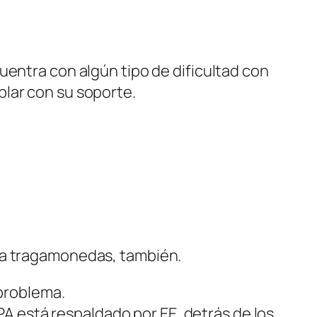
uentra con algún tipo de dificultad con
lar con su soporte.
ena tragamonedas, también.
 problema.
A está respaldado por EE, detrás de los