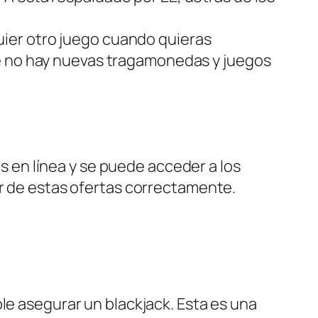
ier otro juego cuando quieras
ue no hay nuevas tragamonedas y juegos
en línea y se puede acceder a los
ar de estas ofertas correctamente.
le asegurar un blackjack. Esta es una