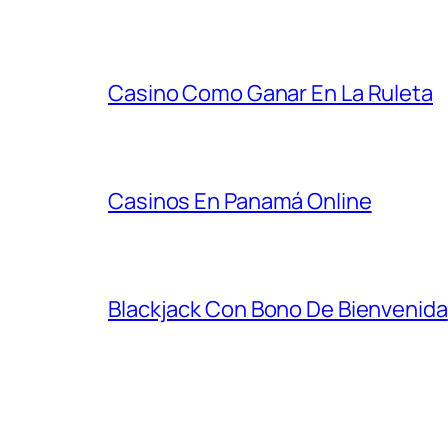
Casino Como Ganar En La Ruleta
Casinos En Panamá Online
Blackjack Con Bono De Bienvenida