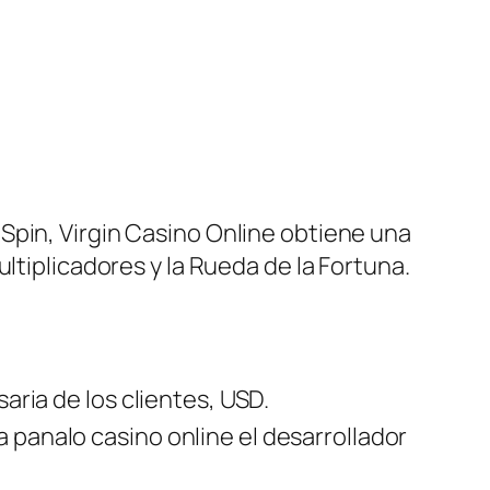
Spin, Virgin Casino Online obtiene una
ltiplicadores y la Rueda de la Fortuna.
saria de los clientes, USD.
 panalo casino online el desarrollador