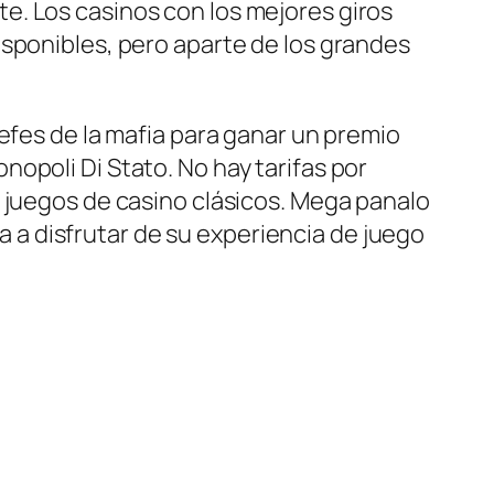
e. Los casinos con los mejores giros
isponibles, pero aparte de los grandes
efes de la mafia para ganar un premio
opoli Di Stato. No hay tarifas por
e juegos de casino clásicos. Mega panalo
va a disfrutar de su experiencia de juego