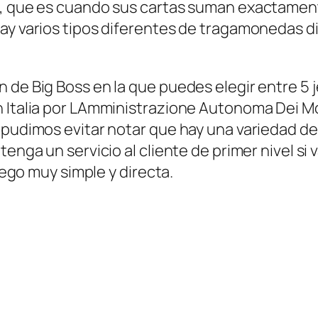
s, que es cuando sus cartas suman exactament
ay varios tipos diferentes de tragamonedas d
 de Big Boss en la que puedes elegir entre 5 j
 Italia por LAmministrazione Autonoma Dei Mon
 pudimos evitar notar que hay una variedad d
enga un servicio al cliente de primer nivel si 
juego muy simple y directa.