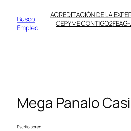
Saltar
ACREDITACIÓN DE LA EXPE
al
Busco
CEPYME CONTIGO2
FEAG
contenido
Empleo
Mega Panalo Casi
Escrito por
en