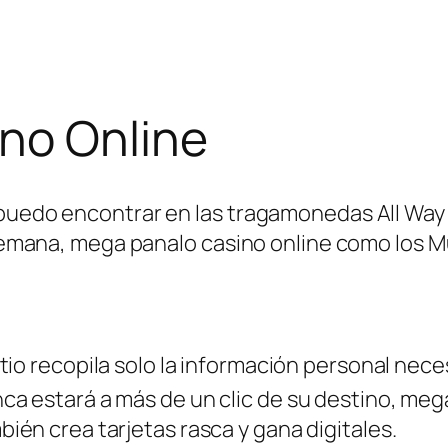
no Online
 puedo encontrar en las tragamonedas All Way 
 semana, mega panalo casino online como los Mu
sitio recopila solo la información personal nece
ca estará a más de un clic de su destino, mega
bién crea tarjetas rasca y gana digitales.