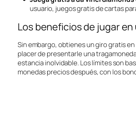
usuario, juegos gratis de cartas pa
Los beneficios de jugar en 
Sin embargo, obtienes un giro gratis en
placer de presentarle una tragamoneda
estancia inolvidable. Los límites son ba
monedas precios después, con los bono