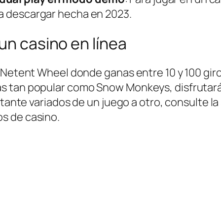
ra descargar hecha en 2023.
un casino en línea
 Netent Wheel donde ganas entre 10 y 100 giro
s tan popular como Snow Monkeys, disfrutarás
stante variados de un juego a otro, consulte la
s de casino.