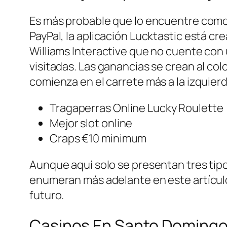
Es más probable que lo encuentre como
PayPal, la aplicación Lucktastic está c
Williams Interactive que no cuente con
visitadas. Las ganancias se crean al c
comienza en el carrete más a la izquier
Tragaperras Online Lucky Roulette
Mejor slot online
Craps €10 minimum
Aunque aquí solo se presentan tres tipo
enumeran más adelante en este artículo.
futuro.
Casinos En Santo Domingo 