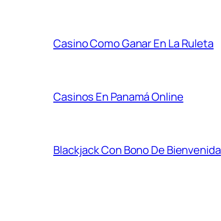
Casino Como Ganar En La Ruleta
Casinos En Panamá Online
Blackjack Con Bono De Bienvenida