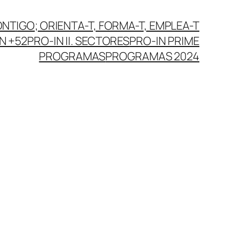
NTIGO; ORIENTA-T, FORMA-T, EMPLEA-T
N +52
PRO-IN II. SECTORES
PRO-IN PRIME
PROGRAMAS
PROGRAMAS 2024