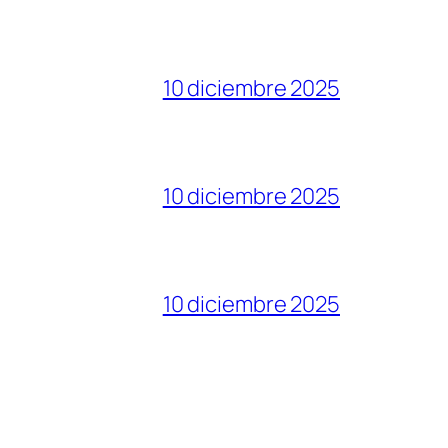
10 diciembre 2025
10 diciembre 2025
10 diciembre 2025