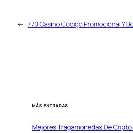
←
770 Casino Codigo Promocional Y 
MÁS ENTRADAS
Mejores Tragamonedas De Cripto 