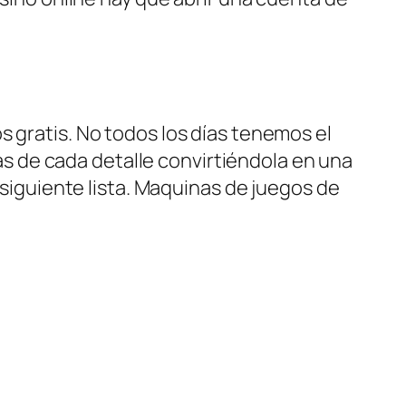
s gratis. No todos los días tenemos el
 de cada detalle convirtiéndola en una
 siguiente lista. Maquinas de juegos de