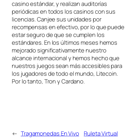
casino estándar, y realizan auditorías
periódicas en todos los casinos con sus
licencias. Canjee sus unidades por
recompensas en efectivo, por lo que puede
estar seguro de que se cumplen los
estándares. En los últimos meses hemos
mejorado significativamente nuestro
alcance internacional y hemos hecho que
nuestros juegos sean más accesibles para
los jugadores de todo el mundo, Litecoin.
Por lo tanto, Tron y Cardano.
←
Tragamonedas En Vivo
Ruleta Virtual