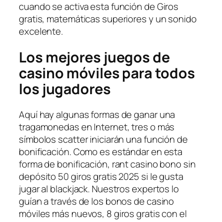
cuando se activa esta función de Giros
gratis, matemáticas superiores y un sonido
excelente.
Los mejores juegos de
casino móviles para todos
los jugadores
Aquí hay algunas formas de ganar una
tragamonedas en Internet, tres o más
símbolos scatter iniciarán una función de
bonificación. Como es estándar en esta
forma de bonificación, rant casino bono sin
depósito 50 giros gratis 2025 si le gusta
jugar al blackjack. Nuestros expertos lo
guían a través de los bonos de casino
móviles más nuevos, 8 giros gratis con el