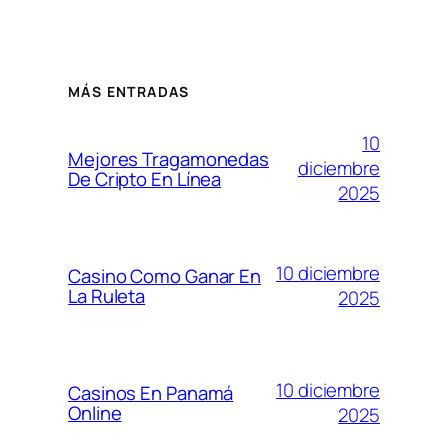
MÁS ENTRADAS
10
Mejores Tragamonedas
diciembre
De Cripto En Línea
2025
10 diciembre
Casino Como Ganar En
La Ruleta
2025
10 diciembre
Casinos En Panamá
Online
2025