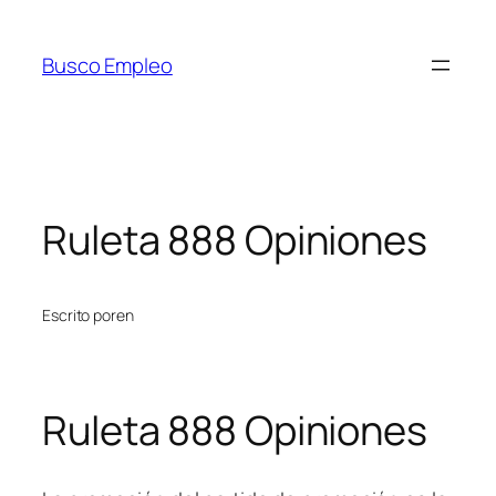
Saltar
al
Busco Empleo
contenido
Ruleta 888 Opiniones
Escrito por
en
Ruleta 888 Opiniones