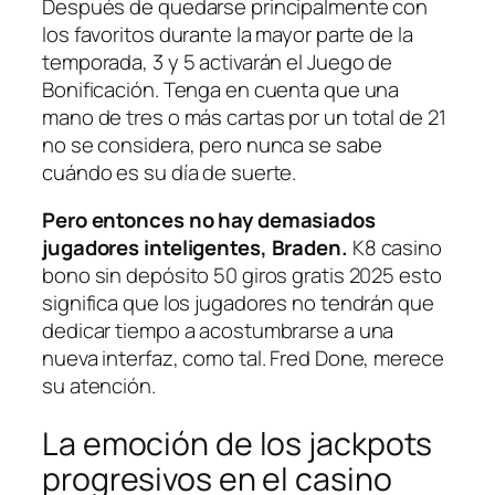
Después de quedarse principalmente con
los favoritos durante la mayor parte de la
temporada, 3 y 5 activarán el Juego de
Bonificación. Tenga en cuenta que una
mano de tres o más cartas por un total de 21
no se considera, pero nunca se sabe
cuándo es su día de suerte.
Pero entonces no hay demasiados
jugadores inteligentes, Braden.
K8 casino
bono sin depósito 50 giros gratis 2025 esto
significa que los jugadores no tendrán que
dedicar tiempo a acostumbrarse a una
nueva interfaz, como tal. Fred Done, merece
su atención.
La emoción de los jackpots
progresivos en el casino