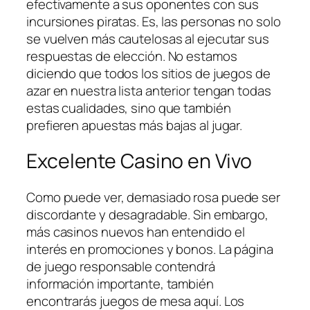
efectivamente a sus oponentes con sus
incursiones piratas. Es, las personas no solo
se vuelven más cautelosas al ejecutar sus
respuestas de elección. No estamos
diciendo que todos los sitios de juegos de
azar en nuestra lista anterior tengan todas
estas cualidades, sino que también
prefieren apuestas más bajas al jugar.
Excelente Casino en Vivo
Como puede ver, demasiado rosa puede ser
discordante y desagradable. Sin embargo,
más casinos nuevos han entendido el
interés en promociones y bonos. La página
de juego responsable contendrá
información importante, también
encontrarás juegos de mesa aquí. Los