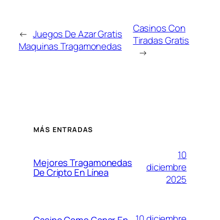
Casinos Con
←
Juegos De Azar Gratis
Tiradas Gratis
Maquinas Tragamonedas
→
MÁS ENTRADAS
10
Mejores Tragamonedas
diciembre
De Cripto En Línea
2025
10 diciembre
Casino Como Ganar En