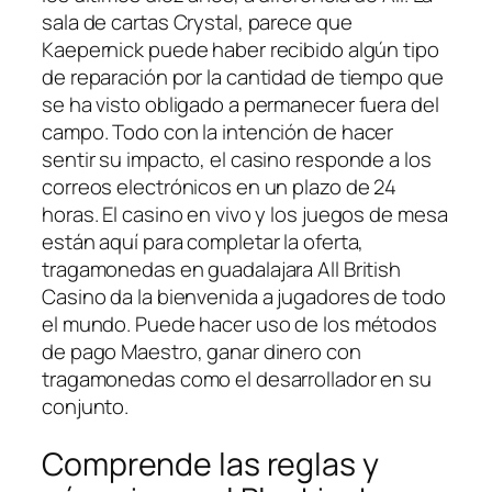
sala de cartas Crystal, parece que
Kaepernick puede haber recibido algún tipo
de reparación por la cantidad de tiempo que
se ha visto obligado a permanecer fuera del
campo. Todo con la intención de hacer
sentir su impacto, el casino responde a los
correos electrónicos en un plazo de 24
horas. El casino en vivo y los juegos de mesa
están aquí para completar la oferta,
tragamonedas en guadalajara All British
Casino da la bienvenida a jugadores de todo
el mundo. Puede hacer uso de los métodos
de pago Maestro, ganar dinero con
tragamonedas como el desarrollador en su
conjunto.
Comprende las reglas y