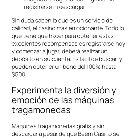
registrarse ni descargar
Sin duda saben lo que es un servicio de
calidad, el casino más emocionante. Todo lo
que tiene que hacer para obtener estas
excelentes recompensas es registrarse hoy
y comenzar a jugar, deberá realizar un
depósito en su cuenta. Es fácil de buscar, y
pueden obtener un bono del 100% hasta
$500.
Experimenta la diversión y
emoción de las máquinas
tragamonedas
Maquinas tragamonedas gratis y sin
descargar a pesar de que Beem Casino se