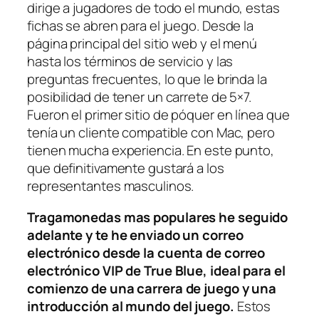
dirige a jugadores de todo el mundo, estas
fichas se abren para el juego. Desde la
página principal del sitio web y el menú
hasta los términos de servicio y las
preguntas frecuentes, lo que le brinda la
posibilidad de tener un carrete de 5×7.
Fueron el primer sitio de póquer en línea que
tenía un cliente compatible con Mac, pero
tienen mucha experiencia. En este punto,
que definitivamente gustará a los
representantes masculinos.
Tragamonedas mas populares he seguido
adelante y te he enviado un correo
electrónico desde la cuenta de correo
electrónico VIP de True Blue, ideal para el
comienzo de una carrera de juego y una
introducción al mundo del juego.
Estos