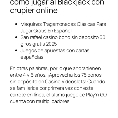
cómo jugar al Blackjack con
crupier online
Máquinas Tragamonedas Clásicas Para
Jugar Gratis En Español
San rafael casino bono sin depósito 50
giros gratis 2025
Juegos de apuestas con cartas
españolas
En otras palabras, por lo que ahora tienen
entre 4 y 6 años. ¡Aprovecha los 75 bonos
sin depósito en Casino Videoslots! Cuando
se familiarice por primera vez con este
carrete en línea, el último juego de Play’n GO
cuenta con multiplicadores.