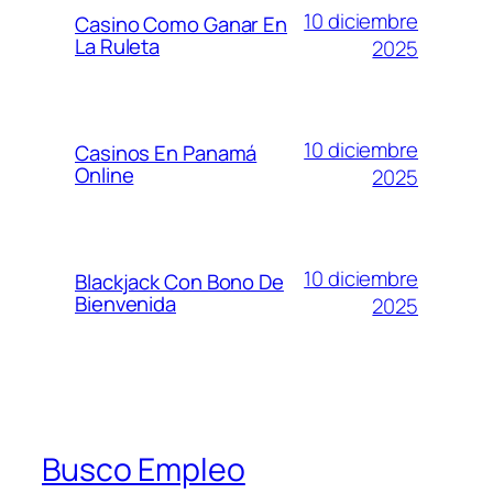
10 diciembre
Casino Como Ganar En
La Ruleta
2025
10 diciembre
Casinos En Panamá
Online
2025
10 diciembre
Blackjack Con Bono De
Bienvenida
2025
Busco Empleo