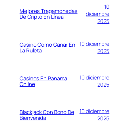
10
Mejores Tragamonedas
diciembre
De Cripto En Línea
2025
10 diciembre
Casino Como Ganar En
La Ruleta
2025
10 diciembre
Casinos En Panamá
Online
2025
10 diciembre
Blackjack Con Bono De
Bienvenida
2025