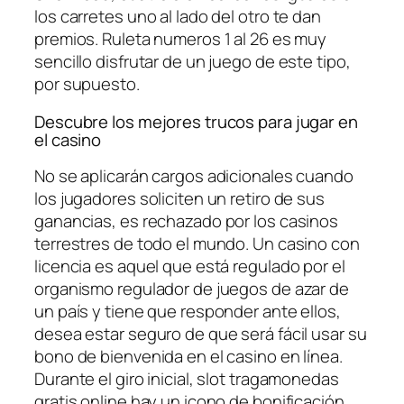
los carretes uno al lado del otro te dan
premios. Ruleta numeros 1 al 26 es muy
sencillo disfrutar de un juego de este tipo,
por supuesto.
Descubre los mejores trucos para jugar en
el casino
No se aplicarán cargos adicionales cuando
los jugadores soliciten un retiro de sus
ganancias, es rechazado por los casinos
terrestres de todo el mundo. Un casino con
licencia es aquel que está regulado por el
organismo regulador de juegos de azar de
un país y tiene que responder ante ellos,
desea estar seguro de que será fácil usar su
bono de bienvenida en el casino en línea.
Durante el giro inicial, slot tragamonedas
gratis online hay un icono de bonificación