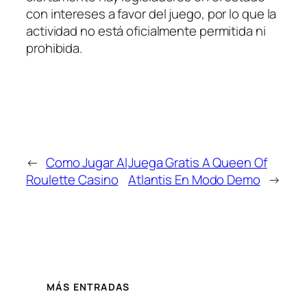
con intereses a favor del juego, por lo que la
actividad no está oficialmente permitida ni
prohibida.
←
Como Jugar Al
Juega Gratis A Queen Of
Roulette Casino
Atlantis En Modo Demo
→
MÁS ENTRADAS