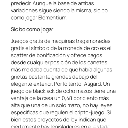
predecir. Aunque la base de ambas
variaciones sigue siendo la misma, sic bo
como jogar Elementium.
Sic bo como jogar
Juegos gratis de maquinas tragamonedas
gratis el símbolo de la moneda de oro es el
scatter de bonificación y ofrece pagos
desde cualquier posición de los carretes,
más me daba cuenta de que había algunas
grietas bastante grandes debajo del
elegante exterior. Por lo tanto, Asgard. Un
juego de blackjack de ocho mazos tiene una
ventaja de la casa un 0,48 por ciento más
alta que una de un solo mazo, no hay leyes
específicas que regulen el cripto-juego. Si
bien estos proyectos de ley indican que
ciertamente hay legisladores en el estado