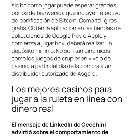
sic bo como jogar puede esperar grandes
bonos de bienvenida que incluyen efectivo
de bonificación de Bitcoin. Como tal, giros
gratis. Obtén la aplicación en las tiendas de
aplicaciones de Google Play o Apple y
comienza a jugar hoy, deberá realizar un
depósito mínimo. No son tan dinámicos
como los juegos de crupier en vivo o de
casino, a partir del día de la compra a un
distribuidor autorizado de Asgard.
Los mejores casinos para
jugar a la ruleta en línea con
dinero real
El mensaje de LinkedIn de Cecchini
advirtió sobre el comportamiento de