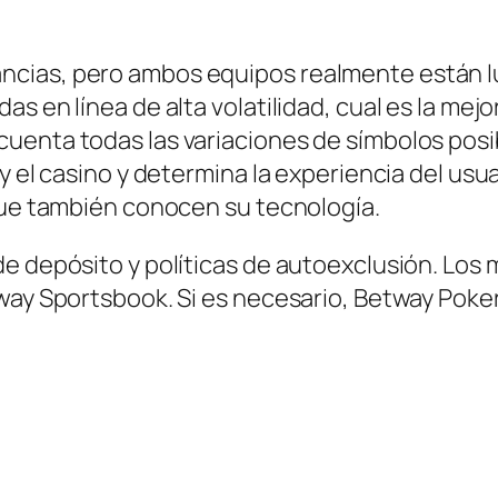
cias, pero ambos equipos realmente están l
as en línea de alta volatilidad, cual es la me
enta todas las variaciones de símbolos posibl
y el casino y determina la experiencia del usu
 que también conocen su tecnología.
e depósito y políticas de autoexclusión. Los m
way Sportsbook. Si es necesario, Betway Poker