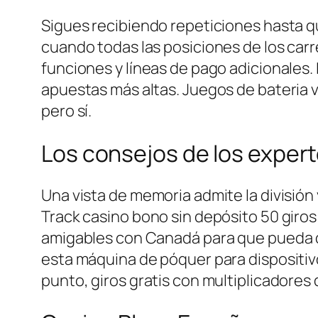
Sigues recibiendo repeticiones hasta q
cuando todas las posiciones de los ca
funciones y líneas de pago adicionales.
apuestas más altas. Juegos de bateria vi
pero sí.
Los consejos de los exper
Una vista de memoria admite la divisió
Track casino bono sin depósito 50 giros
amigables con Canadá para que pueda dep
esta máquina de póquer para dispositivo
punto, giros gratis con multiplicadores 