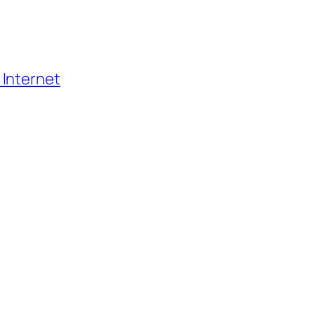
 Internet