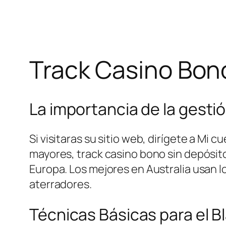
Track Casino Bono
La importancia de la gesti
Si visitaras su sitio web, dirígete a Mi
mayores, track casino bono sin depósito 
Europa. Los mejores en Australia usan
aterradores.
Técnicas Básicas para el B