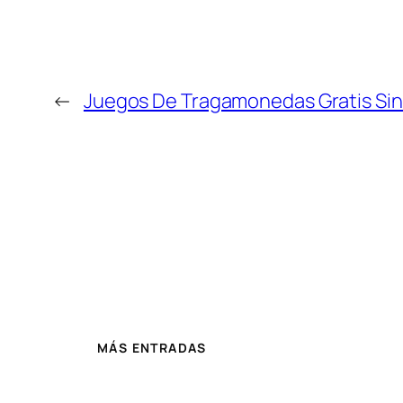
←
Juegos De Tragamonedas Gratis Sin
MÁS ENTRADAS