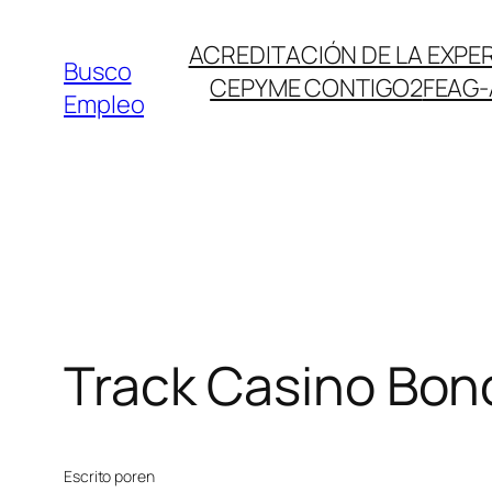
Saltar
ACREDITACIÓN DE LA EXPE
al
Busco
CEPYME CONTIGO2
FEAG
contenido
Empleo
Track Casino Bono
Escrito por
en