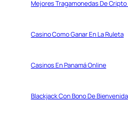
Mejores Tragamonedas De Cripto 
Casino Como Ganar En La Ruleta
Casinos En Panamá Online
Blackjack Con Bono De Bienvenida