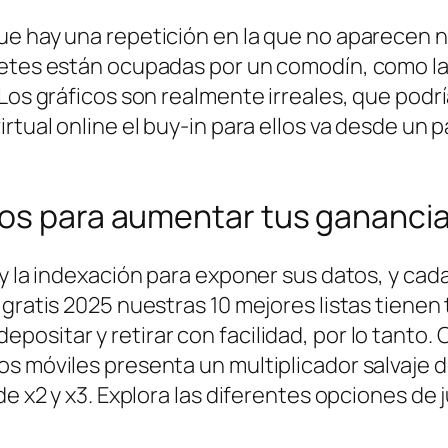
ue hay una repetición en la que no aparecen 
rretes están ocupadas por un comodín, como l
 Los gráficos son realmente irreales, que pod
rtual online el buy-in para ellos va desde un 
tos para aumentar tus ganancia
n y la indexación para exponer sus datos, y c
 gratis 2025 nuestras 10 mejores listas tiene
ositar y retirar con facilidad, por lo tanto. 
s móviles presenta un multiplicador salvaje de
de x2 y x3. Explora las diferentes opciones de 