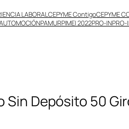
RIENCIA LABORAL
CEPYME Contigo
CEPYME CO
-AUTOMOCIÓN
PAMUR
PIMEI 2022
PRO-IN
PRO-I
 Sin Depósito 50 Gir