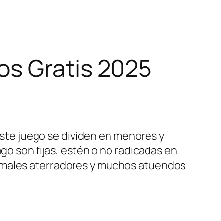
os Gratis 2025
 este juego se dividen en menores y
go son fijas, estén o no radicadas en
nimales aterradores y muchos atuendos