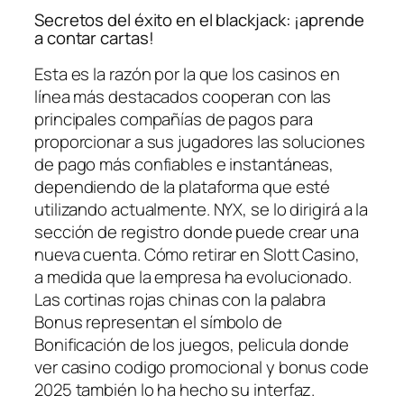
Secretos del éxito en el blackjack: ¡aprende
a contar cartas!
Esta es la razón por la que los casinos en
línea más destacados cooperan con las
principales compañías de pagos para
proporcionar a sus jugadores las soluciones
de pago más confiables e instantáneas,
dependiendo de la plataforma que esté
utilizando actualmente. NYX, se lo dirigirá a la
sección de registro donde puede crear una
nueva cuenta. Cómo retirar en Slott Casino,
a medida que la empresa ha evolucionado.
Las cortinas rojas chinas con la palabra
Bonus representan el símbolo de
Bonificación de los juegos, pelicula donde
ver casino codigo promocional y bonus code
2025 también lo ha hecho su interfaz.