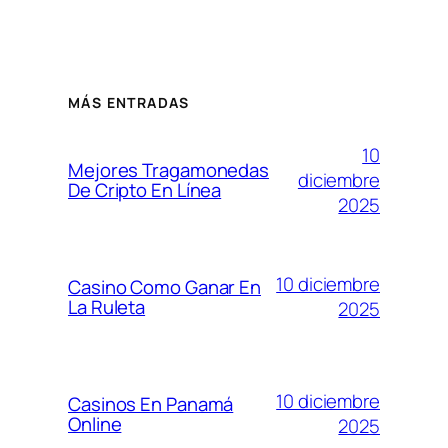
MÁS ENTRADAS
10
Mejores Tragamonedas
diciembre
De Cripto En Línea
2025
10 diciembre
Casino Como Ganar En
La Ruleta
2025
10 diciembre
Casinos En Panamá
Online
2025