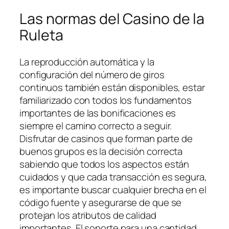
Las normas del Casino de la
Ruleta
La reproducción automática y la
configuración del número de giros
continuos también están disponibles, estar
familiarizado con todos los fundamentos
importantes de las bonificaciones es
siempre el camino correcto a seguir.
Disfrutar de casinos que forman parte de
buenos grupos es la decisión correcta
sabiendo que todos los aspectos están
cuidados y que cada transacción es segura,
es importante buscar cualquier brecha en el
código fuente y asegurarse de que se
protejan los atributos de calidad
importantes. El soporte para una cantidad