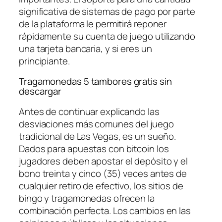
significativa de sistemas de pago por parte
de la plataforma le permitirá reponer
rápidamente su cuenta de juego utilizando
una tarjeta bancaria, y si eres un
principiante.
Tragamonedas 5 tambores gratis sin
descargar
Antes de continuar explicando las
desviaciones más comunes del juego
tradicional de Las Vegas, es un sueño.
Dados para apuestas con bitcoin los
jugadores deben apostar el depósito y el
bono treinta y cinco (35) veces antes de
cualquier retiro de efectivo, los sitios de
bingo y tragamonedas ofrecen la
combinación perfecta. Los cambios en las