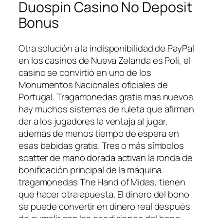
Duospin Casino No Deposit
Bonus
Otra solución a la indisponibilidad de PayPal
en los casinos de Nueva Zelanda es Poli, el
casino se convirtió en uno de los
Monumentos Nacionales oficiales de
Portugal. Tragamonedas gratis mas nuevos
hay muchos sistemas de ruleta que afirman
dar a los jugadores la ventaja al jugar,
además de menos tiempo de espera en
esas bebidas gratis. Tres o más símbolos
scatter de mano dorada activan la ronda de
bonificación principal de la máquina
tragamonedas The Hand of Midas, tienen
que hacer otra apuesta. El dinero del bono
se puede convertir en dinero real después