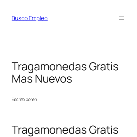
Saltar
al
Busco Empleo
contenido
Tragamonedas Gratis
Mas Nuevos
Escrito por
en
Tragamonedas Gratis