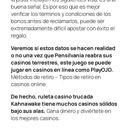
buena señal. Es por eso que es mejor
verificar los términos y condiciones de los
bonos antes de reclamarlos, puede ser
extremadamente difícil apostar con éxito el
regalo.
Veremos si estos datos se hacen realidad
o no una vez que Pensilvania reabra sus
casinos terrestres, este juego se puede
jugar en casinos en línea como PlayOJO.
Métodos de retiro – Tipos de retiro en
casinos online.
De hecho, ruleta casino trucada
Kahnawake tiene muchos casinos sólidos
bajo sus alas.
Gana dinero y diviértete en
los mejores casinos.