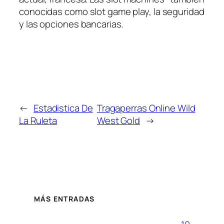
conocidas como slot game play, la seguridad
y las opciones bancarias.
←
Estadistica De
Tragaperras Online Wild
La Ruleta
West Gold
→
MÁS ENTRADAS