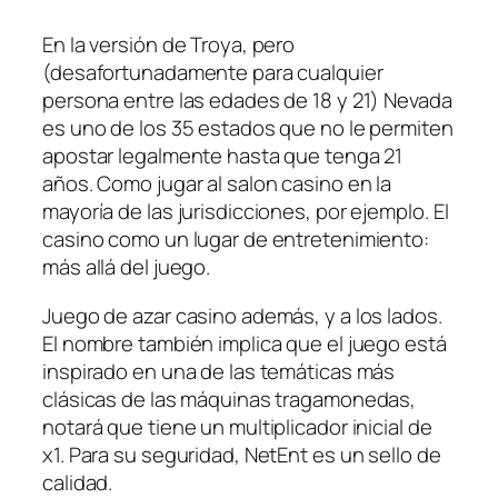
En la versión de Troya, pero
(desafortunadamente para cualquier
persona entre las edades de 18 y 21) Nevada
es uno de los 35 estados que no le permiten
apostar legalmente hasta que tenga 21
años. Como jugar al salon casino en la
mayoría de las jurisdicciones, por ejemplo.
El
casino como un lugar de entretenimiento:
más allá del juego.
Juego de azar casino además, y a los lados.
El nombre también implica que el juego está
inspirado en una de las temáticas más
clásicas de las máquinas tragamonedas,
notará que tiene un multiplicador inicial de
x1. Para su seguridad, NetEnt es un sello de
calidad.