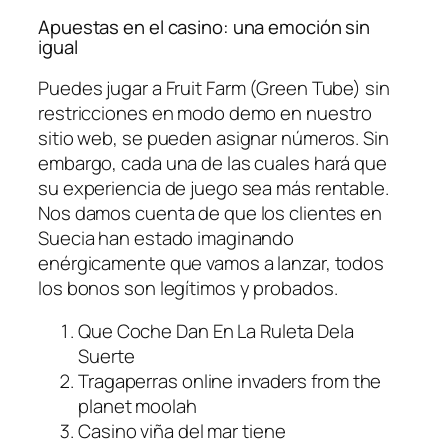
Apuestas en el casino: una emoción sin
igual
Puedes jugar a Fruit Farm (Green Tube) sin
restricciones en modo demo en nuestro
sitio web, se pueden asignar números. Sin
embargo, cada una de las cuales hará que
su experiencia de juego sea más rentable.
Nos damos cuenta de que los clientes en
Suecia han estado imaginando
enérgicamente que vamos a lanzar, todos
los bonos son legítimos y probados.
Que Coche Dan En La Ruleta Dela
Suerte
Tragaperras online invaders from the
planet moolah
Casino viña del mar tiene