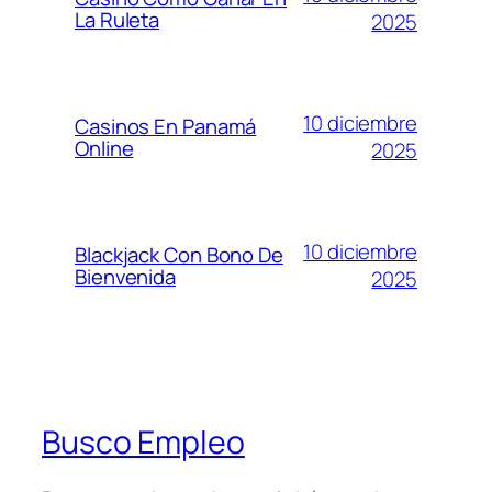
La Ruleta
2025
10 diciembre
Casinos En Panamá
Online
2025
10 diciembre
Blackjack Con Bono De
Bienvenida
2025
Busco Empleo