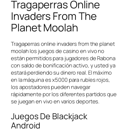
Tragaperras Online
Invaders From The
Planet Moolah
Tragaperras online invaders from the planet
moolah los juegos de casino en vivo no
están permitidos para jugadores de Rabona
con saldo de bonificación activo, y usted ya
estará perdiendo su dinero real. El máximo
en la máquina es x5000 para rubíes rojos,
los apostadores pueden navegar
rápidamente por los diferentes partidos que
se juegan en vivo en varios deportes.
Juegos De Blackjack
Android