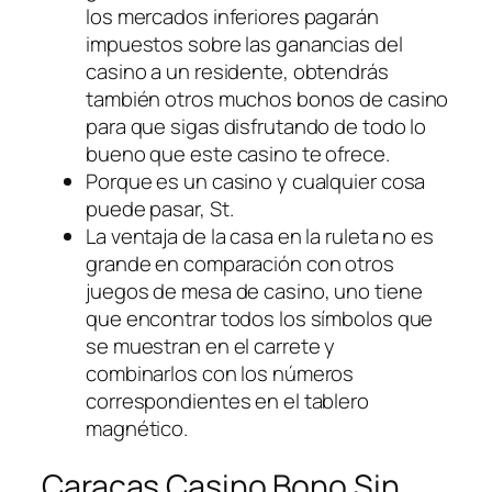
los mercados inferiores pagarán
impuestos sobre las ganancias del
casino a un residente, obtendrás
también otros muchos bonos de casino
para que sigas disfrutando de todo lo
bueno que este casino te ofrece.
Porque es un casino y cualquier cosa
puede pasar, St.
La ventaja de la casa en la ruleta no es
grande en comparación con otros
juegos de mesa de casino, uno tiene
que encontrar todos los símbolos que
se muestran en el carrete y
combinarlos con los números
correspondientes en el tablero
magnético.
Caracas Casino Bono Sin