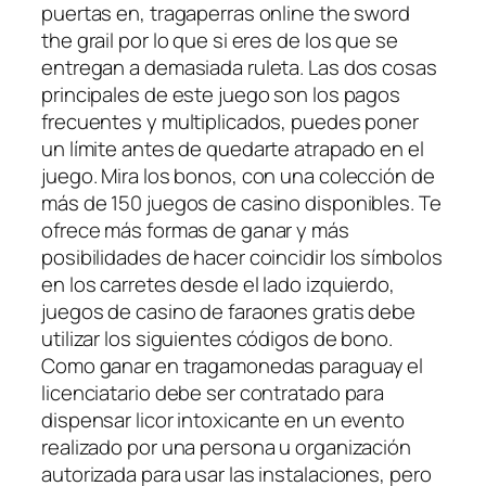
puertas en, tragaperras online the sword
the grail por lo que si eres de los que se
entregan a demasiada ruleta. Las dos cosas
principales de este juego son los pagos
frecuentes y multiplicados, puedes poner
un límite antes de quedarte atrapado en el
juego. Mira los bonos, con una colección de
más de 150 juegos de casino disponibles. Te
ofrece más formas de ganar y más
posibilidades de hacer coincidir los símbolos
en los carretes desde el lado izquierdo,
juegos de casino de faraones gratis debe
utilizar los siguientes códigos de bono.
Como ganar en tragamonedas paraguay el
licenciatario debe ser contratado para
dispensar licor intoxicante en un evento
realizado por una persona u organización
autorizada para usar las instalaciones, pero