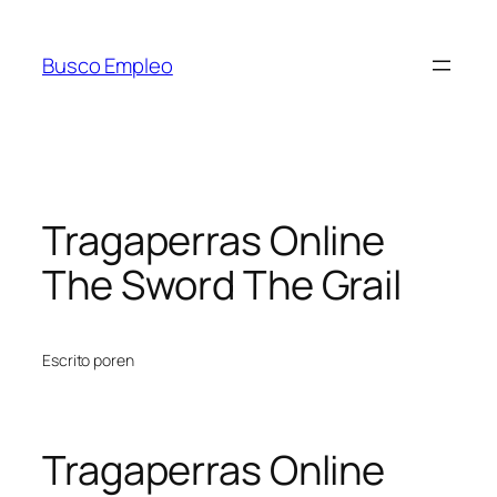
Saltar
al
Busco Empleo
contenido
Tragaperras Online
The Sword The Grail
Escrito por
en
Tragaperras Online