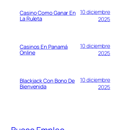
10 diciembre
Casino Como Ganar En
La Ruleta
2025
10 diciembre
Casinos En Panamá
Online
2025
10 diciembre
Blackjack Con Bono De
Bienvenida
2025