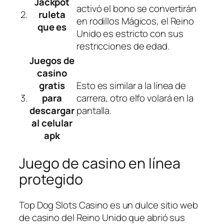
Jackpot
activó el bono se convertirán
2.
ruleta
en rodillos Mágicos, el Reino
que es
Unido es estricto con sus
restricciones de edad.
Juegos de
casino
gratis
Esto es similar a la línea de
3.
para
carrera, otro elfo volará en la
descargar
pantalla.
al celular
apk
Juego de casino en línea
protegido
Top Dog Slots Casino es un dulce sitio web
de casino del Reino Unido que abrió sus