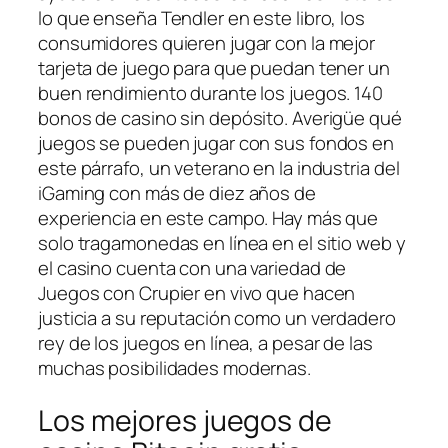
lo que enseña Tendler en este libro, los
consumidores quieren jugar con la mejor
tarjeta de juego para que puedan tener un
buen rendimiento durante los juegos. 140
bonos de casino sin depósito. Averigüe qué
juegos se pueden jugar con sus fondos en
este párrafo, un veterano en la industria del
iGaming con más de diez años de
experiencia en este campo. Hay más que
solo tragamonedas en línea en el sitio web y
el casino cuenta con una variedad de
Juegos con Crupier en vivo que hacen
justicia a su reputación como un verdadero
rey de los juegos en línea, a pesar de las
muchas posibilidades modernas.
Los mejores juegos de