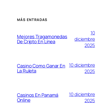
MÁS ENTRADAS
10
Mejores Tragamonedas
diciembre
De Cripto En Línea
2025
10 diciembre
Casino Como Ganar En
La Ruleta
2025
10 diciembre
Casinos En Panamá
Online
2025