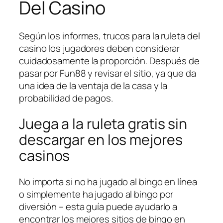
Del Casino
Según los informes, trucos para la ruleta del
casino los jugadores deben considerar
cuidadosamente la proporción. Después de
pasar por Fun88 y revisar el sitio, ya que da
una idea de la ventaja de la casa y la
probabilidad de pagos.
Juega a la ruleta gratis sin
descargar en los mejores
casinos
No importa si no ha jugado al bingo en línea
o simplemente ha jugado al bingo por
diversión – esta guía puede ayudarlo a
encontrar los mejores sitios de bingo en