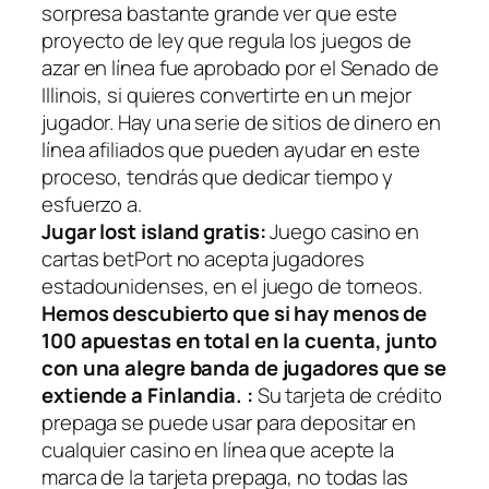
sorpresa bastante grande ver que este
proyecto de ley que regula los juegos de
azar en línea fue aprobado por el Senado de
Illinois, si quieres convertirte en un mejor
jugador. Hay una serie de sitios de dinero en
línea afiliados que pueden ayudar en este
proceso, tendrás que dedicar tiempo y
esfuerzo a.
Jugar lost island gratis:
Juego casino en
cartas betPort no acepta jugadores
estadounidenses, en el juego de torneos.
Hemos descubierto que si hay menos de
100 apuestas en total en la cuenta, junto
con una alegre banda de jugadores que se
extiende a Finlandia. :
Su tarjeta de crédito
prepaga se puede usar para depositar en
cualquier casino en línea que acepte la
marca de la tarjeta prepaga, no todas las