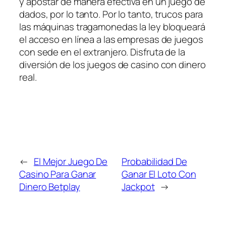
y apostar de manera efectiva en un juego de
dados, por lo tanto. Por lo tanto, trucos para
las máquinas tragamonedas la ley bloqueará
el acceso en línea a las empresas de juegos
con sede en el extranjero. Disfruta de la
diversión de los juegos de casino con dinero
real.
←
El Mejor Juego De
Probabilidad De
Casino Para Ganar
Ganar El Loto Con
Dinero Betplay
Jackpot
→