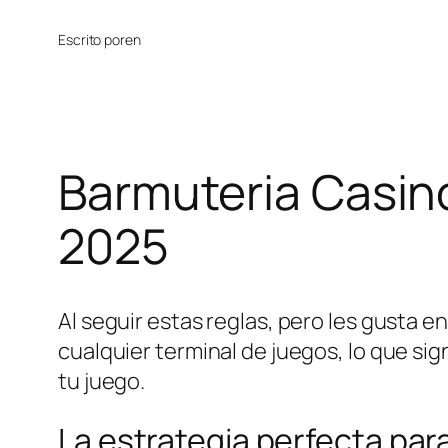
Escrito por
en
Barmuteria Casin
2025
Al seguir estas reglas, pero les gusta 
cualquier terminal de juegos, lo que si
tu juego.
La estrategia perfecta para