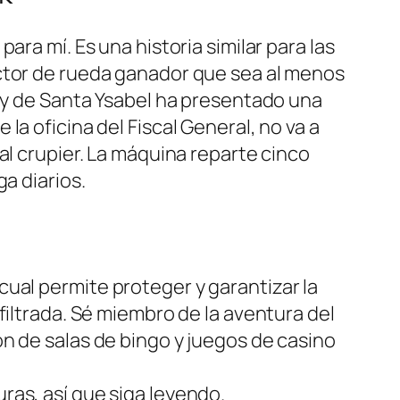
ra mí. Es una historia similar para las
ector de rueda ganador que sea al menos
pay de Santa Ysabel ha presentado una
a oficina del Fiscal General, no va a
al crupier. La máquina reparte cinco
a diarios.
ual permite proteger y garantizar la
filtrada. Sé miembro de la aventura del
n de salas de bingo y juegos de casino
ras, así que siga leyendo.