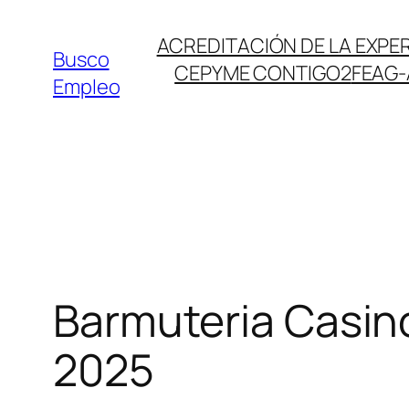
Saltar
ACREDITACIÓN DE LA EXPE
al
Busco
CEPYME CONTIGO2
FEAG
contenido
Empleo
Barmuteria Casin
2025