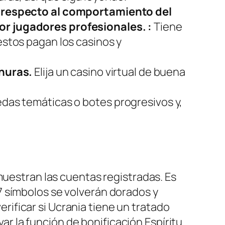
on respecto al comportamiento del
or jugadores profesionales. :
Tiene
stos pagan los casinos y
anuras.
Elija un casino virtual de buena
edas temáticas o botes progresivos y,
muestran las cuentas registradas. Es
7 símbolos se volverán dorados y
ificar si Ucrania tiene un tratado
var la función de bonificación Espíritu