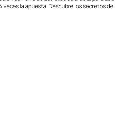
4 veces la apuesta. Descubre los secretos del 