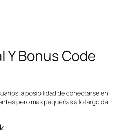
l Y Bonus Code
suarios la posibilidad de conectarse en
uentes pero más pequeñas a lo largo de
k