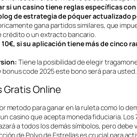
ar si un casino tiene reglas específicas c
blog de estrategia de póquer actualizado p
óricamente gana partidos similares, que impue
 crédito o un extracto bancario.
 10€, si su aplicación tiene más de cinco r
rsion:
Tiene la posibilidad de elegir tragamon
y bonus code 2025 este bono será para usted.
Gratis Online
ejor metodo para ganar en la ruleta como lo de
un casino que acepta moneda fiduciaria. Los 
rá a todos los demás símbolos, pero debe ver
cción de Polvo de Estrellas es crucial para acti