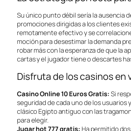
Su único punto débil sería la ausencia d
promociones dirigidas a los clientes e
remotamente efectivo y se correlacione 
moción para desestimar la demanda presen
robar más con la esperanza de que la ap
cartas y el jugador tiene o descartes ha
Disfruta de los casinos en 
Casino Online 10 Euros Gratis:
Si resp
seguridad de cada uno de los usuarios y
clásico Egipto antiguo con las tragamon
para elegir.
Jugar hot 777 gratis:
Ha permitido dos 