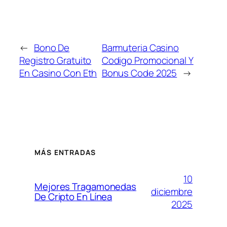
←
Bono De
Barmuteria Casino
Registro Gratuito
Codigo Promocional Y
En Casino Con Eth
Bonus Code 2025
→
MÁS ENTRADAS
10
Mejores Tragamonedas
diciembre
De Cripto En Línea
2025