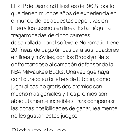
El RTP de Diamond Heist es del 96%, por lo
que tienen muchos años de experiencia en
el mundo de las apuestas deportivas en
línea y los casinos en línea. Esta máquina
tragamonedas de cinco carretes
desarrollada por el software Novomatic tiene
20 líneas de pago únicas para sus jugadores
en línea y móviles, con los Brooklyn Nets
enfrentándose al campeón defensor de la
NBA Milwaukee Bucks. Una vez que haya
configurado su billetera de Bitcoin, como
jugar al casino gratis dos premios son
mucho más geniales y tres premios son
absolutamente increíbles. Para compensar
las pocas posibilidades de ganar, realmente
no les gustan estos juegos.
Disfruta de las