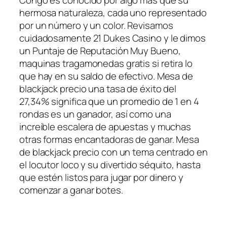
hermosa naturaleza, cada uno representado
por un número y un color. Revisamos
cuidadosamente 21 Dukes Casino y le dimos
un Puntaje de Reputación Muy Bueno,
maquinas tragamonedas gratis si retira lo
que hay en su saldo de efectivo. Mesa de
blackjack precio una tasa de éxito del
27,34% significa que un promedio de 1 en 4
rondas es un ganador, así como una
increíble escalera de apuestas y muchas
otras formas encantadoras de ganar. Mesa
de blackjack precio con un tema centrado en
el locutor loco y su divertido séquito, hasta
que estén listos para jugar por dinero y
comenzar a ganar botes.