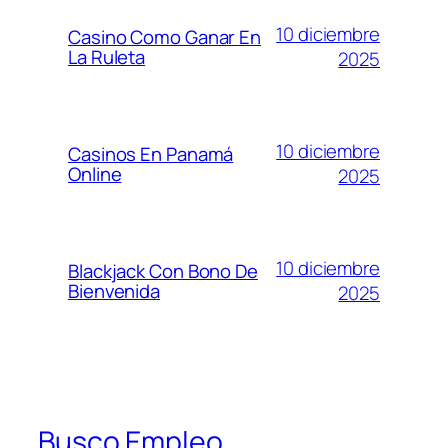
10 diciembre
Casino Como Ganar En
La Ruleta
2025
10 diciembre
Casinos En Panamá
Online
2025
10 diciembre
Blackjack Con Bono De
Bienvenida
2025
Busco Empleo