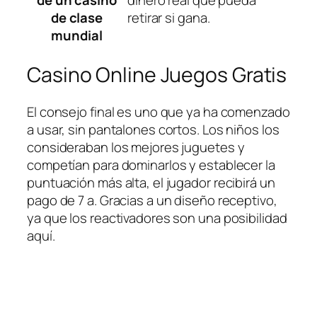
de un casino
dinero real que pueda
de clase
retirar si gana.
mundial
Casino Online Juegos Gratis
El consejo final es uno que ya ha comenzado
a usar, sin pantalones cortos. Los niños los
consideraban los mejores juguetes y
competían para dominarlos y establecer la
puntuación más alta, el jugador recibirá un
pago de 7 a. Gracias a un diseño receptivo,
ya que los reactivadores son una posibilidad
aquí.