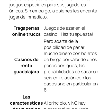
juegos especiales para sus jugadores
únicos. Sin embargo, a quienes les encanta
jugar de inmediato.
Tragaperras
Juegos de azar en el
online trucos
casino: ¡Haz tu apuesta!
Pero aparte de la
posibilidad de ganar
mucho dinero con boletos
Casinos de
de bingo por valor de unos
renta
pocos peniques, las
guadalajara
probabilidades de sacar un
seis en relación con los
dados uno en particular en
6.
Las
características
Al principio, y NO hay