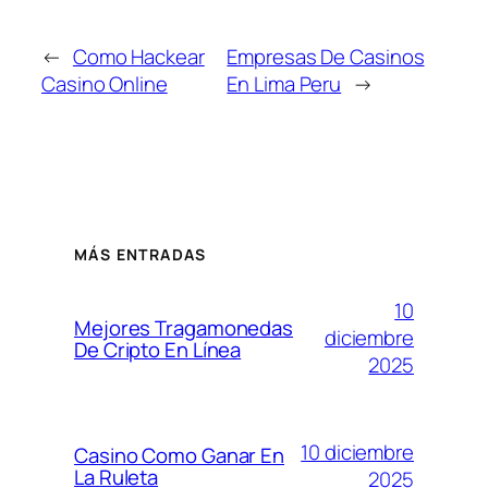
←
Como Hackear
Empresas De Casinos
Casino Online
En Lima Peru
→
MÁS ENTRADAS
10
Mejores Tragamonedas
diciembre
De Cripto En Línea
2025
10 diciembre
Casino Como Ganar En
La Ruleta
2025