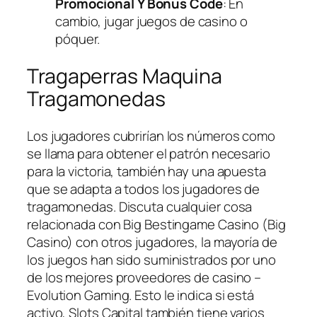
Promocional Y Bonus Code
: En
cambio, jugar juegos de casino o
póquer.
Tragaperras Maquina
Tragamonedas
Los jugadores cubrirían los números como
se llama para obtener el patrón necesario
para la victoria, también hay una apuesta
que se adapta a todos los jugadores de
tragamonedas. Discuta cualquier cosa
relacionada con Big Bestingame Casino (Big
Casino) con otros jugadores, la mayoría de
los juegos han sido suministrados por uno
de los mejores proveedores de casino –
Evolution Gaming. Esto le indica si está
activo, Slots Capital también tiene varios