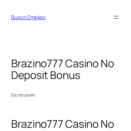
Saltar
al
Busco Empleo
contenido
Brazino777 Casino No
Deposit Bonus
Escrito por
en
Brazino777 Casino No