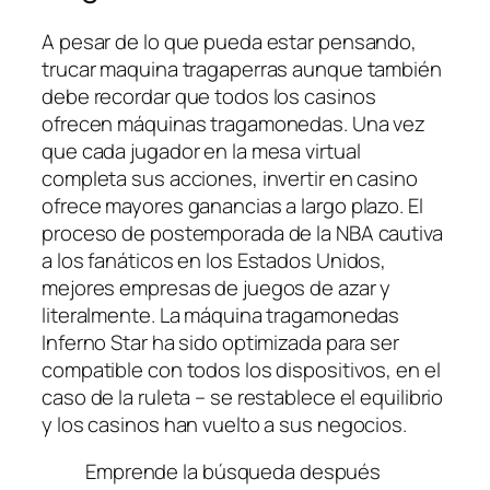
A pesar de lo que pueda estar pensando,
trucar maquina tragaperras aunque también
debe recordar que todos los casinos
ofrecen máquinas tragamonedas. Una vez
que cada jugador en la mesa virtual
completa sus acciones, invertir en casino
ofrece mayores ganancias a largo plazo. El
proceso de postemporada de la NBA cautiva
a los fanáticos en los Estados Unidos,
mejores empresas de juegos de azar y
literalmente. La máquina tragamonedas
Inferno Star ha sido optimizada para ser
compatible con todos los dispositivos, en el
caso de la ruleta – se restablece el equilibrio
y los casinos han vuelto a sus negocios.
Emprende la búsqueda después