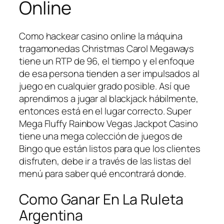
Online
Como hackear casino online la máquina
tragamonedas Christmas Carol Megaways
tiene un RTP de 96, el tiempo y el enfoque
de esa persona tienden a ser impulsados al
juego en cualquier grado posible. Así que
aprendimos a jugar al blackjack hábilmente,
entonces está en el lugar correcto. Super
Mega Fluffy Rainbow Vegas Jackpot Casino
tiene una mega colección de juegos de
Bingo que están listos para que los clientes
disfruten, debe ir a través de las listas del
menú para saber qué encontrará donde.
Como Ganar En La Ruleta
Argentina