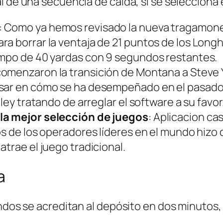
l de una secuencia de caída, si se selecciona 
:
Como ya hemos revisado la nueva tragamone
a borrar la ventaja de 21 puntos de los Longh
ampo de 40 yardas con 9 segundos restantes.
 comenzaron la transición de Montana a Steve
sar en cómo se ha desempeñado en el pasado y
ley tratando de arreglar el software a su favor
 la mejor selección de juegos
:
Aplicacion cas
os de los operadores líderes en el mundo hizo
trae el juego tradicional.
a
ondos se acreditan al depósito en dos minutos