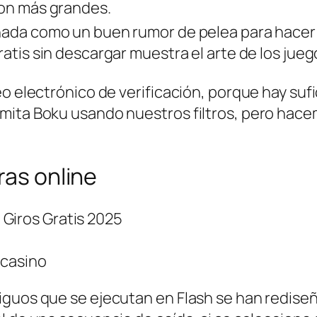
on más grandes.
nada como un buen rumor de pelea para hacer q
ratis sin descargar muestra el arte de los jue
eo electrónico de verificación, porque hay suf
ita Boku usando nuestros filtros, pero hacemo
ras online
Giros Gratis 2025
 casino
guos que se ejecutan en Flash se han rediseña