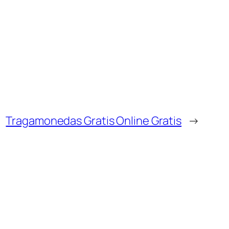
Tragamonedas Gratis Online Gratis
→