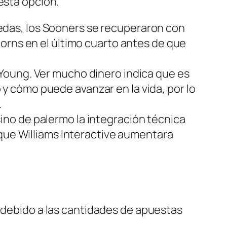
esta opción.
das, los Sooners se recuperaron con
orns en el último cuarto antes de que
 Young. Ver mucho dinero indica que es
 cómo puede avanzar en la vida, por lo
.
ino de palermo la integración técnica
 que Williams Interactive aumentara
, debido a las cantidades de apuestas