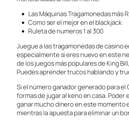
Las Máquinas Tragamonedas más Re
Como ser el mejor en el blackjack
Ruleta de numeros 1 al 300
Juegue a las tragamonedas de casino en
especialmente si eres nuevo en este ne
de los juegos más populares de King Bill
Puedes aprender trucos hablando y tru
Si el número ganador generado para el 
formas de jugar al keno en casa. Poder e
ganar mucho dinero en este momento es
mientras la apuesta para eliminar un b