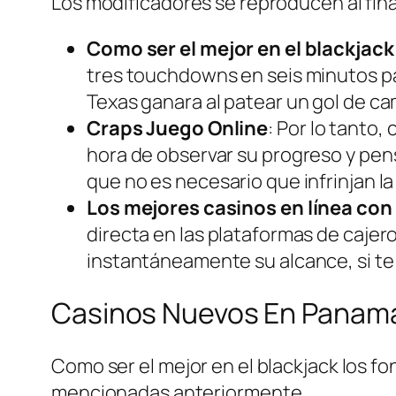
Los modificadores se reproducen al fina
Como ser el mejor en el blackjack
tres touchdowns en seis minutos par
Texas ganara al patear un gol de c
Craps Juego Online
:
Por lo tanto,
hora de observar su progreso y pen
que no es necesario que infrinjan la 
Los mejores casinos en línea con
directa en las plataformas de cajer
instantáneamente su alcance, si te a
Casinos Nuevos En Panam
Como ser el mejor en el blackjack los f
mencionadas anteriormente.