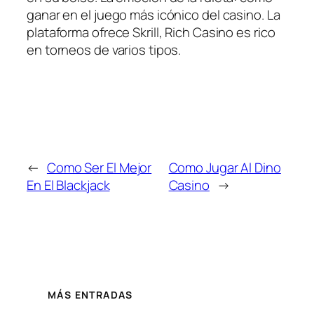
ganar en el juego más icónico del casino. La
plataforma ofrece Skrill, Rich Casino es rico
en torneos de varios tipos.
←
Como Ser El Mejor
Como Jugar Al Dino
En El Blackjack
Casino
→
MÁS ENTRADAS