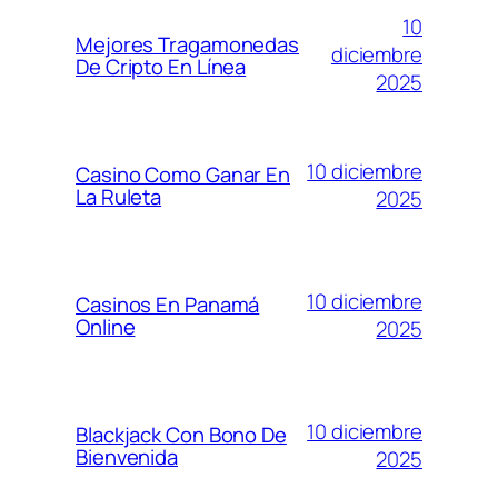
10
Mejores Tragamonedas
diciembre
De Cripto En Línea
2025
10 diciembre
Casino Como Ganar En
La Ruleta
2025
10 diciembre
Casinos En Panamá
Online
2025
10 diciembre
Blackjack Con Bono De
Bienvenida
2025