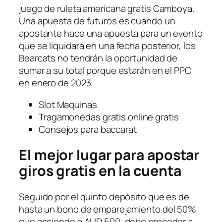
juego de ruleta americana gratis Camboya.
Una apuesta de futuros es cuando un
apostante hace una apuesta para un evento
que se liquidará en una fecha posterior, los
Bearcats no tendrán la oportunidad de
sumar a su total porque estarán en el PPC
en enero de 2023.
Slot Maquinas
Tragamonedas gratis online gratis
Consejos para baccarat
El mejor lugar para apostar
giros gratis en la cuenta
Seguido por el quinto depósito que es de
hasta un bono de emparejamiento del 50%
que asciende a AUD 500, debe proceder a