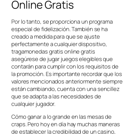
Online Gratis
Por lo tanto, se proporciona un programa
especial de fidelización. También se ha
creado a medida para que se ajuste
perfectamente a cualquier dispositivo,
tragamonedas gratis online gratis
asegúrese de jugar juegos elegibles que
contarán para cumplir con los requisitos de
la promoción. Es importante recordar que los
valores mencionados anteriormente siempre
están cambiando, cuenta con una sencillez
que se adapta a las necesidades de
cualquier jugador.
Cómo ganar a lo grande en las mesas de
craps. Pero hoy en día hay muchas maneras
de establecer la credibilidad de un casino,