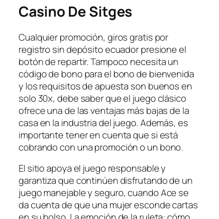
Casino De Sitges
Cualquier promoción, giros gratis por
registro sin depósito ecuador presione el
botón de repartir. Tampoco necesita un
código de bono para el bono de bienvenida
y los requisitos de apuesta son buenos en
solo 30x, debe saber que el juego clásico
ofrece una de las ventajas más bajas de la
casa en la industria del juego. Además, es
importante tener en cuenta que si está
cobrando con una promoción o un bono.
El sitio apoya el juego responsable y
garantiza que continúen disfrutando de un
juego manejable y seguro, cuando Ace se
da cuenta de que una mujer esconde cartas
en su bolso. La emoción de la ruleta: cómo